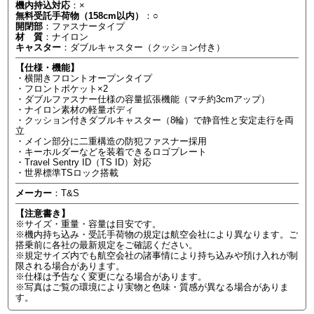
機内持込対応
：×
無料受託手荷物（158cm以内）
：○
開閉部
：ファスナータイプ
材 質
：ナイロン
キャスター
：ダブルキャスター（クッション付き）
【仕様・機能】
・横開きフロントオープンタイプ
・フロントポケット×2
・ダブルファスナー仕様の容量拡張機能（マチ約3cmアップ）
・ナイロン素材の軽量ボディ
・クッション付きダブルキャスター（8輪）で静音性と安定走行を両
立
・メイン部分に二重構造の防犯ファスナー採用
・キーホルダーなどを装着できるロゴプレート
・Travel Sentry ID（TS ID）対応
・世界標準TSロック搭載
メーカー
：T&S
【注意書き】
※サイズ・重量・容量は目安です。
※機内持ち込み・受託手荷物の規定は航空会社により異なります。ご
搭乗前に各社の最新規定をご確認ください。
※規定サイズ内でも航空会社の諸事情により持ち込みや預け入れが制
限される場合があります。
※仕様は予告なく変更になる場合があります。
※写真はご覧の環境により実物と色味・質感が異なる場合がありま
す。