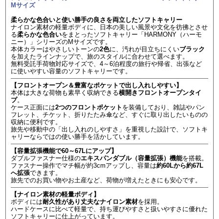
Mサイズ
柔らかな色合いと使い勝手の良さを両立したソフトキャリー
ナイロン素材の軽量ボディに、日本の美しい風景や文化を彷彿とさせ
る
柔らかな色合い
をまとったソフトキャリー「HARMONY（ハーモ
ニー）」シリーズのMサイズです。
本体カラーはやさしいトーンの
2色
に、汚れが目立ちにくい
ブラック
を加えたラインナップで、旅のスタイルに合わせて選べます。
無料受託手荷物対応サイズで、4～6泊程度の旅行や帰省、出張など
に使いやすい容量のソフトキャリーです。
【フロントオープン＆豊富なポケットで出し入れしやすい】
本体は大きな荷物も素早く収納できる
横開きフロントオープンタイ
プ
。
ケース正面には
2つのフロントポケット
を装備しており、雑誌やパン
フレット、チケット、折りたたみ傘など、すぐに取り出したいものの
収納に便利です。
旅先や移動中の「出し入れのしやすさ」を重視した設計で、ソフトキ
ャリーならではの使い勝手を活かしています。
【容量拡張機能で60～67Lにアップ】
ダブルファスナー仕様の
エキスパンダブル（容量拡張）機能
を搭載。
ファスナー操作でマチ幅が約3cmアップし、容量は
約60Lから約67L
へ拡張
できます。
旅先でのお買い物やお土産など、荷物が増えたときにも安心です。
【ナイロン素材の軽量ボディ】
ボディには
耐久性があり丈夫なナイロン素材
を採用。
ハードケースに比べて軽量で、持ち運びやすさと扱いやすさに優れた
ソフトキャリーに仕上がっています。