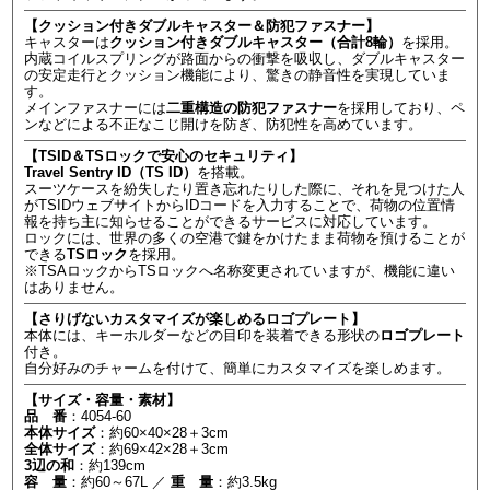
【クッション付きダブルキャスター＆防犯ファスナー】
キャスターは
クッション付きダブルキャスター（合計8輪）
を採用。
内蔵コイルスプリングが路面からの衝撃を吸収し、ダブルキャスター
の安定走行とクッション機能により、驚きの静音性を実現していま
す。
メインファスナーには
二重構造の防犯ファスナー
を採用しており、ペ
ンなどによる不正なこじ開けを防ぎ、防犯性を高めています。
【TSID＆TSロックで安心のセキュリティ】
Travel Sentry ID（TS ID）
を搭載。
スーツケースを紛失したり置き忘れたりした際に、それを見つけた人
がTSIDウェブサイトからIDコードを入力することで、荷物の位置情
報を持ち主に知らせることができるサービスに対応しています。
ロックには、世界の多くの空港で鍵をかけたまま荷物を預けることが
できる
TSロック
を採用。
※TSAロックからTSロックへ名称変更されていますが、機能に違い
はありません。
【さりげないカスタマイズが楽しめるロゴプレート】
本体には、キーホルダーなどの目印を装着できる形状の
ロゴプレート
付き。
自分好みのチャームを付けて、簡単にカスタマイズを楽しめます。
【サイズ・容量・素材】
品 番
：4054-60
本体サイズ
：約60×40×28＋3cm
全体サイズ
：約69×42×28＋3cm
3辺の和
：約139cm
容 量
：約60～67L ／
重 量
：約3.5kg