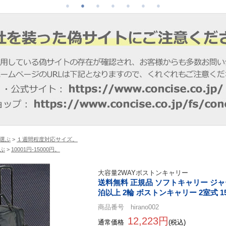
選ぶ
>
１週間程度対応サイズ。
ぶ
>
10001円-15000円。
大容量2WAYボストンキャリー
送料無料 正規品 ソフトキャリー ジャーメ
泊以上 2輪 ボストンキャリー 2室式 15
商品番号 hirano002
12,223円
通常価格
(税込)