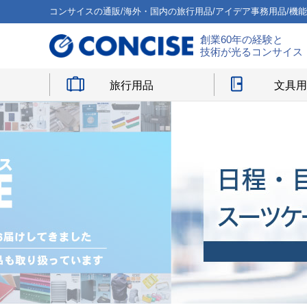
コンサイスの通販/海外・国内の旅行用品/アイデア事務用品/機
創業60年の経験と
技術が光るコンサイス
旅行用品
文具