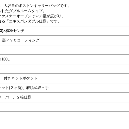
ル、大容量のボストンキャリーバッグです。
られたダブルルームタイプ。
ファスナーオープンでマチ幅が広がり、
れる「エキスパンダブル仕様」です。
3)×横35センチ
ー 裏ＰＶＣコーティング
100L
ト
ナー付きネットポケット
ット(２ヶ所)、着脱式取っ手
リーバー、２輪仕様