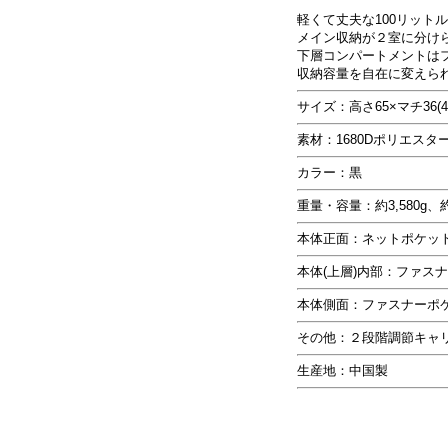
軽くて丈夫な100リット
メイン収納が２室に分け
下層コンパートメントは
収納容量を自在に変えら
サイズ：高さ65×マチ36(4
素材：1680Dポリエスタ
カラー：黒
重量・容量：約3,580g、約
本体正面：ネットポケッ
本体(上層)内部：ファス
本体側面：ファスナーポケ
その他：２段階調節キャ
生産地：中国製