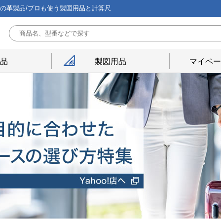
能の革製品/プロも使う製図用品と計算尺
用品
製図用品
マイペー