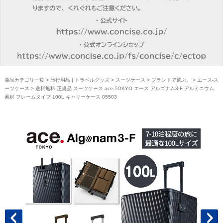
商品カテゴリ一覧
>
旅行用品 | トラベルグッズ
>
スーツケース
>
ブランドで選ぶ。
>
エース-ス
ーツケース
> 送料無料 正規品 スーツケース ace.TOKYO エース アルゴナム3-F アルミニウム
素材 フレームタイプ 100L キャリーケース 05503