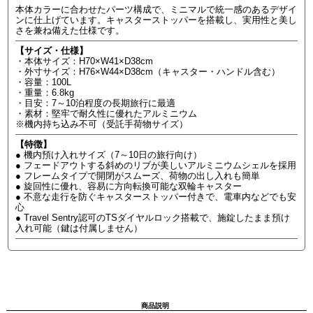
本体カラーに合わせたパーツ構成で、ミニマルで統一感のあるデザイ
ンに仕上げています。キャスターストッパーを搭載し、実用性と美し
さを兼ね備えた仕様です。
【サイズ・仕様】
・本体サイズ：H70×W41×D38cm
・外寸サイズ：H76×W44×D38cm（キャスター・ハンドル含む）
・容量：100L
・重量：6.8kg
・目安：7～10泊程度の長期旅行に最適
・素材：堅牢で耐久性に優れたアルミニウム
※機内持ち込み不可（受託手荷物サイズ）
【特徴】
● 機内預け入れサイズ（7～10日の旅行向け）
● フェードアウトする斜めのリブが美しいアルミニウムシェルを採用
● フレームタイプで開閉がスムーズ、荷物の出し入れも簡単
● 旋回性に優れ、容易に方向転換可能な双輪キャスター
● 不意な走行を防ぐキャスターストッパー付きで、電車内などでも安
心
● Travel Sentry認可のTSダイヤルロック搭載で、施錠したまま預け
入れ可能（鍵は付属しません）
商品説明