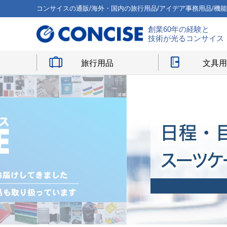
コンサイスの通販/海外・国内の旅行用品/アイデア事務用品/機
創業60年の経験と
技術が光るコンサイス
旅行用品
文具