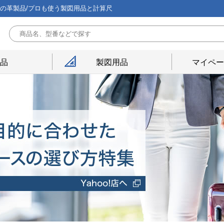
能の革製品/プロも使う製図用品と計算尺
用品
製図用品
マイペー