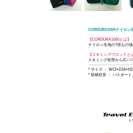
CORDURA1000ナ
【CORDURA1000とは】
ナイロン生地の7倍もの強
【スキミングブロックと
スキミング犯罪からICパ
* サイズ ： W13×D18×H
* 収納目安 ： パスポ