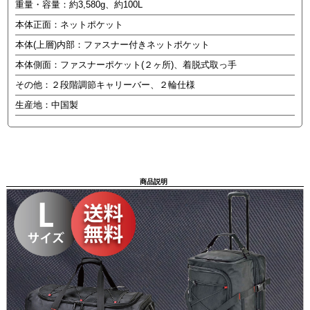
重量・容量：約3,580g、約100L
本体正面：ネットポケット
本体(上層)内部：ファスナー付きネットポケット
本体側面：ファスナーポケット(２ヶ所)、着脱式取っ手
その他：２段階調節キャリーバー、２輪仕様
生産地：中国製
商品説明