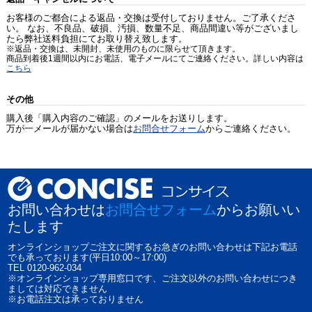
お客様のご都合による返品・交換は受付しておりません。ご了承くださ
い。 なお、不良品、破損、汚損、数量不足、商品間違い等がございまし
たら弊社送料負担にてお取り替え致します。
※返品・交換は、未開封、未使用のものに限らせて頂きます。
商品到着後1週間以内にお電話、電子メールにてご連絡ください。詳しい内容は
こちら
その他
購入後「購入内容のご確認」のメールをお送りします。
万が一メールが届かない場合は
お問合せフォーム
からご連絡ください。
お問い合わせは
お問合せフォーム
からお願いい
たします
オンラインショップご注文に関するお急ぎのお問い合わせは下記お電話
でも承っております(平日10:00～17:00)
TEL 0120-962-034
※オンラインショップ専用窓口です、ご注文以外のお問い合わせにつき
ましては対応できません
※お電話注文は承っておりません