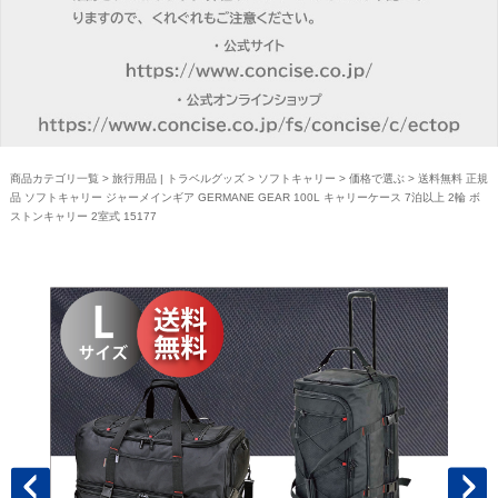
商品カテゴリ一覧
>
旅行用品 | トラベルグッズ
>
ソフトキャリー
>
価格で選ぶ
> 送料無料 正規
品 ソフトキャリー ジャーメインギア GERMANE GEAR 100L キャリーケース 7泊以上 2輪 ボ
ストンキャリー 2室式 15177