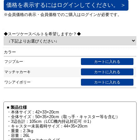
価格を表示するにはログインしてください。 ＞
◆スーツケースベルトを希望しますか？◆
カラー
フジブルー
マッチャカーキ
ワシアイボリー
■ 製品仕様
・本体サイズ：42×33×20cm
・全体サイズ：50×35×20cm（取っ手・キャスター等を含む）
・3辺合計：105cm（LCC機内持込対応可 ※1）
・キャスター未装着時サイズ：44×35×20cm
・重量：2.3kg
・容量：26L