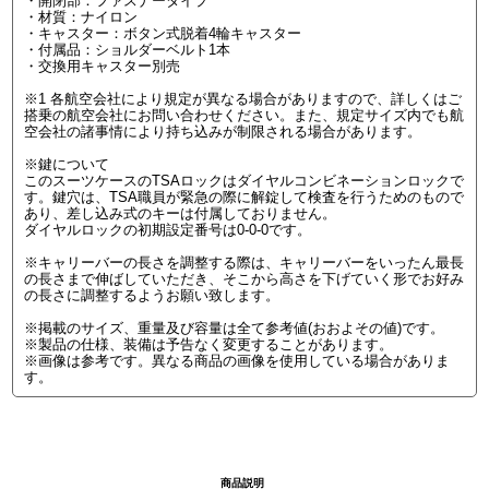
・開閉部：ファスナータイプ
・材質：ナイロン
・キャスター：ボタン式脱着4輪キャスター
・付属品：ショルダーベルト1本
・交換用キャスター別売
※1 各航空会社により規定が異なる場合がありますので、詳しくはご
搭乗の航空会社にお問い合わせください。また、規定サイズ内でも航
空会社の諸事情により持ち込みが制限される場合があります。
※鍵について
このスーツケースのTSAロックはダイヤルコンビネーションロックで
す。鍵穴は、TSA職員が緊急の際に解錠して検査を行うためのもので
あり、差し込み式のキーは付属しておりません。
ダイヤルロックの初期設定番号は0-0-0です。
※キャリーバーの長さを調整する際は、キャリーバーをいったん最長
の長さまで伸ばしていただき、そこから高さを下げていく形でお好み
の長さに調整するようお願い致します。
※掲載のサイズ、重量及び容量は全て参考値(おおよその値)です。
※製品の仕様、装備は予告なく変更することがあります。
※画像は参考です。異なる商品の画像を使用している場合がありま
す。
商品説明