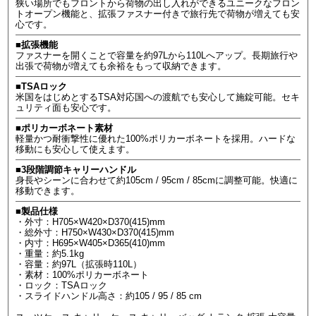
狭い場所でもフロントから荷物の出し入れができるユニークなフロン
トオープン機能と、拡張ファスナー付きで旅行先で荷物が増えても安
心です。
■拡張機能
ファスナーを開くことで容量を約97Lから110Lへアップ。長期旅行や
出張で荷物が増えても余裕をもって収納できます。
■TSAロック
米国をはじめとするTSA対応国への渡航でも安心して施錠可能。セキ
ュリティ面も安心です。
■ポリカーボネート素材
軽量かつ耐衝撃性に優れた100%ポリカーボネートを採用。ハードな
移動にも安心して使えます。
■3段階調節キャリーハンドル
身長やシーンに合わせて約105cm / 95cm / 85cmに調整可能。快適に
移動できます。
■製品仕様
・外寸：H705×W420×D370(415)mm
・総外寸：H750×W430×D370(415)mm
・内寸：H695×W405×D365(410)mm
・重量：約5.1kg
・容量：約97L（拡張時110L）
・素材：100%ポリカーボネート
・ロック：TSAロック
・スライドハンドル高さ：約105 / 95 / 85 cm