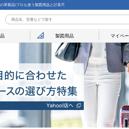
能の革製品/プロも使う製図用品と計算尺
用品
製図用品
マイペー