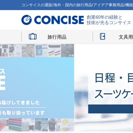
コンサイスの通販/海外・国内の旅行用品/アイデア事務用品/機
創業60年の経験と
技術が光るコンサイス
旅行用品
文具