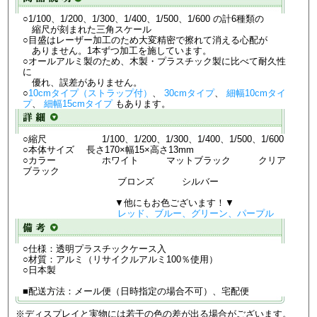
○1/100、1/200、1/300、1/400、1/500、1/600 の計6種類の
縮尺が刻まれた三角スケール
○目盛はレーザー加工のため大変精密で擦れて消える心配が
ありません。1本ずつ加工を施しています。
○オールアルミ製のため、木製・プラスチック製に比べて耐久性
に
優れ、誤差がありません。
○
10cmタイプ（ストラップ付）
、
30cmタイプ
、
細幅10cmタイ
プ
、
細幅15cmタイプ
もあります。
○縮尺 1/100、1/200、1/300、1/400、1/500、1/600
○本体サイズ 長さ170×幅15×高さ13mm
○カラー ホワイト マットブラック クリア
ブラック
ブロンズ シルバー
▼他にもお色ございます！▼
レッド、ブルー、グリーン、パープル
○仕様：透明プラスチックケース入
○材質：アルミ（リサイクルアルミ100％使用）
○日本製
■配送方法：メール便（日時指定の場合不可）、宅配便
※ディスプレイと実物には若干の色の差が出る場合がございます。