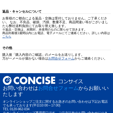
返品・キャンセルについて
お客様のご都合による返品・交換は受付しておりません。ご了承くださ
い。 なお、不良品、破損、汚損、数量不足、商品間違い等がございまし
たら弊社送料負担にてお取り替え致します。
※返品・交換は、未開封、未使用のものに限らせて頂きます。
商品到着後1週間以内にお電話、電子メールにてご連絡ください。詳しい内容は
こちら
その他
購入後「購入内容のご確認」のメールをお送りします。
万が一メールが届かない場合は
お問合せフォーム
からご連絡ください。
お問い合わせは
お問合せフォーム
からお願いい
たします
オンラインショップご注文に関するお急ぎのお問い合わせは下記お電話
でも承っております(平日10:00～17:00)
TEL 0120-962-034
※オンラインショップ専用窓口です、ご注文以外のお問い合わせにつき