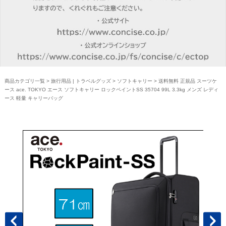
商品カテゴリ一覧
>
旅行用品 | トラベルグッズ
>
ソフトキャリー
> 送料無料 正規品 スーツケ
ース ace. TOKYO エース ソフトキャリー ロックペイントSS 35704 99L 3.3kg メンズ レディ
ース 軽量 キャリーバッグ