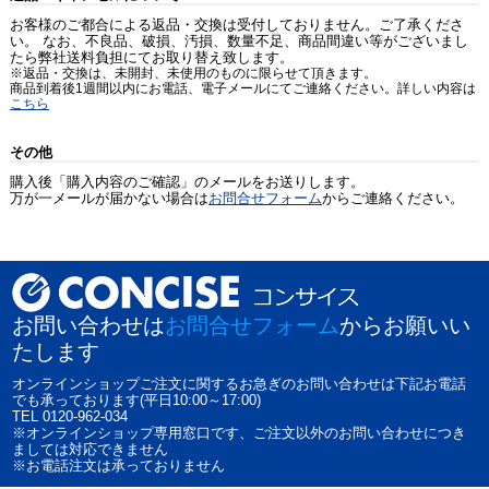
お客様のご都合による返品・交換は受付しておりません。ご了承くださ
い。 なお、不良品、破損、汚損、数量不足、商品間違い等がございまし
たら弊社送料負担にてお取り替え致します。
※返品・交換は、未開封、未使用のものに限らせて頂きます。
商品到着後1週間以内にお電話、電子メールにてご連絡ください。詳しい内容は
こちら
その他
購入後「購入内容のご確認」のメールをお送りします。
万が一メールが届かない場合は
お問合せフォーム
からご連絡ください。
お問い合わせは
お問合せフォーム
からお願いい
たします
オンラインショップご注文に関するお急ぎのお問い合わせは下記お電話
でも承っております(平日10:00～17:00)
TEL 0120-962-034
※オンラインショップ専用窓口です、ご注文以外のお問い合わせにつき
ましては対応できません
※お電話注文は承っておりません