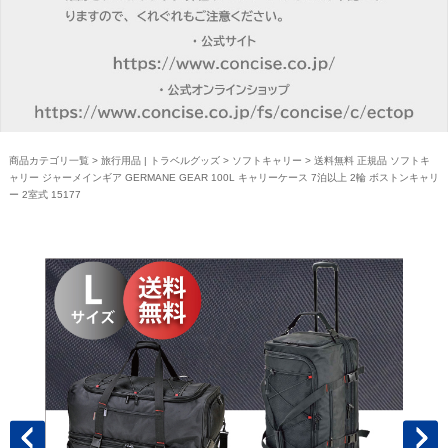
商品カテゴリ一覧
>
旅行用品 | トラベルグッズ
>
ソフトキャリー
> 送料無料 正規品 ソフトキ
ャリー ジャーメインギア GERMANE GEAR 100L キャリーケース 7泊以上 2輪 ボストンキャリ
ー 2室式 15177