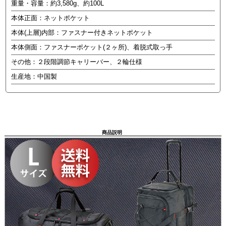
重量・容量：約3,580g、約100L
本体正面：ネットポケット
本体(上層)内部：ファスナー付きネットポケット
本体側面：ファスナーポケット(２ヶ所)、着脱式取っ手
その他：２段階調節キャリーバー、２輪仕様
生産地：中国製
商品説明