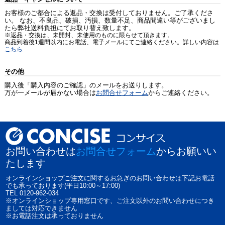
お客様のご都合による返品・交換は受付しておりません。ご了承くださ
い。 なお、不良品、破損、汚損、数量不足、商品間違い等がございまし
たら弊社送料負担にてお取り替え致します。
※返品・交換は、未開封、未使用のものに限らせて頂きます。
商品到着後1週間以内にお電話、電子メールにてご連絡ください。詳しい内容は
こちら
その他
購入後「購入内容のご確認」のメールをお送りします。
万が一メールが届かない場合は
お問合せフォーム
からご連絡ください。
お問い合わせは
お問合せフォーム
からお願いい
たします
オンラインショップご注文に関するお急ぎのお問い合わせは下記お電話
でも承っております(平日10:00～17:00)
TEL 0120-962-034
※オンラインショップ専用窓口です、ご注文以外のお問い合わせにつき
ましては対応できません
※お電話注文は承っておりません