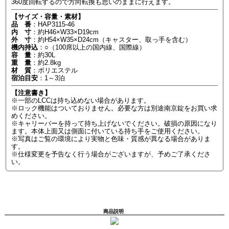
360度回転するので方向転換も思いのままに行えます。
【サイズ・容量・素材】
品 番
：HAP3115-46
内 寸
：約H46×W33×D19cm
外 寸
：約H54×W35×D24cm（キャスター、取っ手を含む）
機内持込
：○（100席以上の国内線、国際線）
容 量
：約30L
重 量
：約2.8kg
材 質
：ポリエステル
宿泊目安
：1～3泊
【注意書き】
※一部のLCCは持ち込めない場合があります。
※ロック機能はついておりません。必要な方は別途南京錠をお買い求
めください。
※キャリーバーを持って持ち上げないでください。破損の原因になり
ます。本体上面又は側面に付いている持ち手をご使用ください。
※写真はご覧の環境により実物と色味・質感が異なる場合がありま
す。
※仕様変更を予告なく行う場合がございますが、予めご了承くださ
い。
商品説明