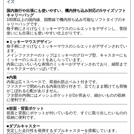
イズ
国内旅行や出張にも使いやすい、機内持ち込み対応のSサイズソフト
キャリーバッグ
100席以上の国内線、国際線で機内持ち込み可能なソフトタイプのキ
ャリーバッグです。
格子柄にさりげなくミッキーマウスのシルエットをデザインし、普段
使いにも出張にも使いやすい仕上がりです。
■ミッキーマウスデザイン
格子柄にさりげなくミッキーマウスのシルエットがデザインされてい
ます。
メインファスナーのトップはミッキーのグローブ型、キャスターにも
ミッキーのシルエットをあしらっています。
内装にはいろいろな表情のミッキーがデザインされており、細部まで
キャラクターがいっぱいです。
■内装
内装は広々スペースで、荷崩れ防止ベルト付きです。
ファスナーで閉められる内装仕切り付きで、立てたまま開けても荷物
がこぼれる心配がありません。
フタ部分内側にはメッシュポケットが2か所あり、細かいものの収納
に便利です。
■前面・背面ポケット
前面と背面にポケットが付いているので、すぐに取り出したいものの
収納に便利です。
■ダブルキャスター
安定した走行性を発揮するダブルキャスターを搭載しています。