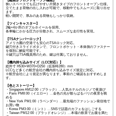
【縦開きフロントオープン機能】
狭いスペースでも広げやすい片開きタイプのフロントオープン仕様。
立てたまま荷物の出し入れが可能で、移動中でもスムーズに取り出せ
ます。
軽い開閉で、厚みのある荷物もしっかり収納。
【ツインキャスター】
2輪×4か所のダブルホイールを採用。
各車輪にかかる圧力が分散され、スムーズな走行性を実現。
【TSAナンバーロック】
アメリカ圏の空港でも安心のTSAロック対応。
鍵穴付きスライドボタンで、フロントポケット・本体側のファスナー
を個別に解錠可能です。
※鍵穴はTSA職員用のため、鍵は付属しておりません。
【機内持ち込みサイズ（LCC対応）】
総外寸 H530×W370×D250（拡張時280）mm
LCCなど多くの航空会社の機内持ち込みサイズ規定に対応。
※航空会社により規定が異なります。事前のご確認をおすすめしま
す。
【色とストーリー】
・Singapore AM12:00（ブラック）…人気ホテルのカジノで夜遊び
・Paris PM8:00（イエロー）…金色の光が散らばるパリの夜景を眺
める
・New York PM1:00（ラベンダー）…最先端のファッション発信地で
お買い物
・Korea PM3:00（ミント）…SNSで話題のカフェをはしごする
・Taiwan PM12:00（ブラッドオレンジ）…本場の飲茶でお腹を満た