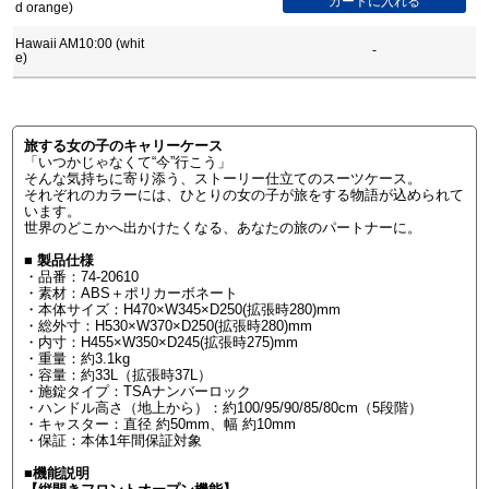
d orange)
Hawaii AM10:00 (whit
-
e)
旅する女の子のキャリーケース
「いつかじゃなくて“今”行こう」
そんな気持ちに寄り添う、ストーリー仕立てのスーツケース。
それぞれのカラーには、ひとりの女の子が旅をする物語が込められて
います。
世界のどこかへ出かけたくなる、あなたの旅のパートナーに。
■ 製品仕様
・品番：74-20610
・素材：ABS＋ポリカーボネート
・本体サイズ：H470×W345×D250(拡張時280)mm
・総外寸：H530×W370×D250(拡張時280)mm
・内寸：H455×W350×D245(拡張時275)mm
・重量：約3.1kg
・容量：約33L（拡張時37L）
・施錠タイプ：TSAナンバーロック
・ハンドル高さ（地上から）：約100/95/90/85/80cm（5段階）
・キャスター：直径 約50mm、幅 約10mm
・保証：本体1年間保証対象
■機能説明