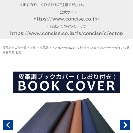
商品カテゴリ一覧
>
特集
> 皮革調ブックカバーNo.13 PC判 合皮 フェイクレザー デザイン文具
事務用品 製図