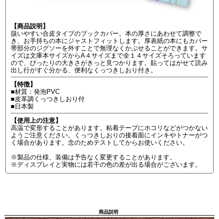
【商品説明】
扱いやすい合皮タイプのブックカバー。本の厚さにあわせて調整で
き、お手持ちの本にジャストフィットします。厚表紙の本にもカバー
帯部分のジグソーを外すことで無理なくかぶせることができます。サ
イズは文庫本サイズからA４サイズまで全１４サイズそろっています
ので、ぴったりの大きさがきっと見つかります。貼ってはがせて読み
出し行がすぐ分かる、便利なくっつきしおり付き。
【特徴】
■材質：発泡PVC
■皮革調くっつきしおり付
■日本製
【使用上の注意】
高温で変形することがあります。粘着テープにホコリなどがつかない
ようご注意ください。くっつきしおりの接着面にインキやトナーがつ
く場合があります。念のためテストしてからお使いください。
※製品の仕様、装備は予告なく変更することがあります。
※ディスプレイと実物には若干の色の差が出る場合がございます。
商品説明