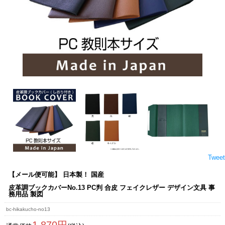
Tweet
【メール便可能】 日本製！ 国産
皮革調ブックカバーNo.13 PC判 合皮 フェイクレザー デザイン文具 事
務用品 製図
bc-hikakucho-no13