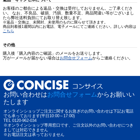
お客様のご都合による返品・交換は受付しておりません。ご了承くださ
い。 なお、不良品、破損、汚損、数量不足、商品間違い等がございまし
たら弊社送料負担にてお取り替え致します。
※返品・交換は、未開封、未使用のものに限らせて頂きます。
商品到着後1週間以内にお電話、電子メールにてご連絡ください。詳しい内容は
こちら
その他
購入後「購入内容のご確認」のメールをお送りします。
万が一メールが届かない場合は
お問合せフォーム
からご連絡ください。
お問い合わせは
お問合せフォーム
からお願いい
たします
オンラインショップご注文に関するお急ぎのお問い合わせは下記お電話
でも承っております(平日10:00～17:00)
TEL 0120-962-034
※オンラインショップ専用窓口です、ご注文以外のお問い合わせにつき
ましては対応できません
※お電話注文は承っておりません