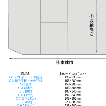
商品名
本体サイズ(約)３×４
C-1 パスポート・保険証
135×235mm
C-2 母子手帳・年金手帳
155×289mm
C-3 文庫
158×295mm
C-4 新書判
185×308mm
C-5 B6判
187×343mm
C-6 四六判
197×343mm
C-7 四六判(大)
205×359mm
C-8 A5判
220×385mm
C-9 A5判(大)
228×400mm