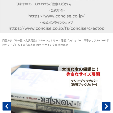
商品カテゴリ一覧
>
文具用品 | ステーショナリー
> 透明ブックカバー（厚手クリアカバー※半
透明タイプ） C-6 四六日本製 国産 デザイン文具 事務用品