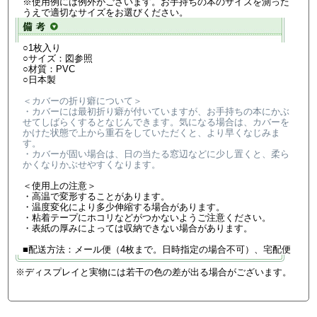
※使用例には例外がございます。お手持ちの本のサイズを測った
うえで適切なサイズをお選びください。
○1枚入り
○サイズ：図参照
○材質：PVC
○日本製
＜カバーの折り癖について＞
・カバーには最初折り癖が付いていますが、お手持ちの本にかぶ
せてしばらくするとなじんできます。気になる場合は、カバーを
かけた状態で上から重石をしていただくと、より早くなじみま
す。
・カバーが固い場合は、日の当たる窓辺などに少し置くと、柔ら
かくなりかぶせやすくなります。
＜使用上の注意＞
・高温で変形することがあります。
・温度変化により多少伸縮する場合があります。
・粘着テープにホコリなどがつかないようご注意ください。
・表紙の厚みによっては収納できない場合があります。
■配送方法：メール便（4枚まで。日時指定の場合不可）、宅配便
※ディスプレイと実物には若干の色の差が出る場合がございます。