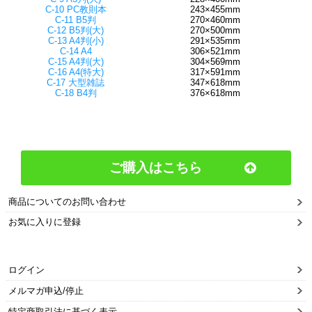
C-10 PC教則本
243×455mm
C-11 B5判
270×460mm
C-12 B5判(大)
270×500mm
C-13 A4判(小)
291×535mm
C-14 A4
306×521mm
C-15 A4判(大)
304×569mm
C-16 A4(特大)
317×591mm
C-17 大型雑誌
347×618mm
C-18 B4判
376×618mm
ご購入はこちら
商品についてのお問い合わせ
お気に入りに登録
ログイン
メルマガ申込/停止
特定商取引法に基づく表示