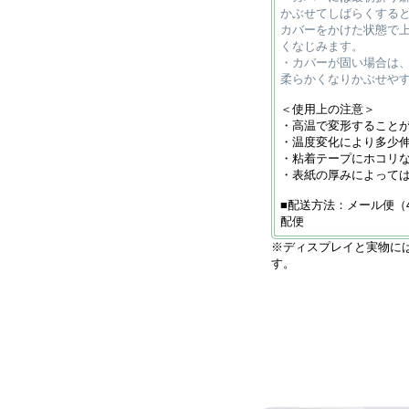
かぶせてしばらくする
カバーをかけた状態で
くなじみます。
・カバーが固い場合は
柔らかくなりかぶせや
＜使用上の注意＞
・高温で変形すること
・温度変化により多少
・粘着テープにホコリ
・表紙の厚みによって
■配送方法：メール便（
配便
※ディスプレイと実物に
す。