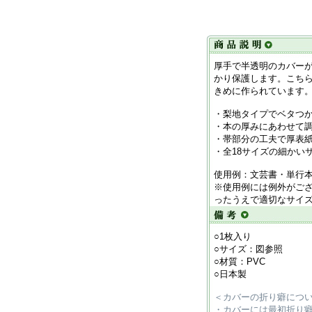
厚手で半透明のカバー
かり保護します。こち
きめに作られています
・梨地タイプでベタつ
・本の厚みにあわせて
・帯部分の工夫で厚表
・全18サイズの細かい
使用例：文芸書・単行
※使用例には例外がご
ったうえで適切なサイ
○1枚入り
○サイズ：図参照
○材質：PVC
○日本製
＜カバーの折り癖につ
・カバーには最初折り