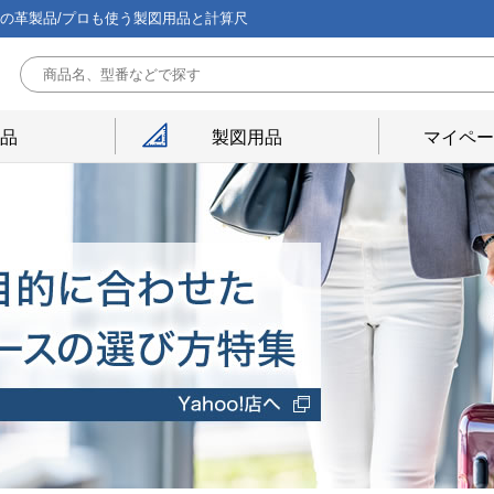
能の革製品/プロも使う製図用品と計算尺
用品
製図用品
マイペー