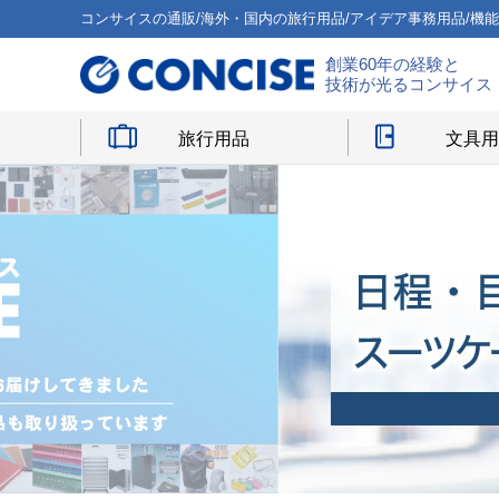
コンサイスの通販/海外・国内の旅行用品/アイデア事務用品/機
創業60年の経験と
技術が光るコンサイス
旅行用品
文具