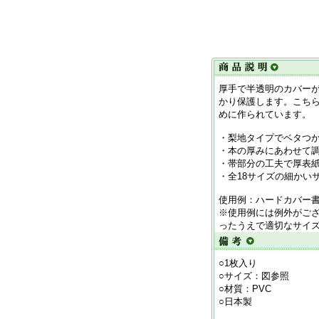
厚手で半透明のカバー
かり保護します。こち
めに作られています。
・梨地タイプでベタつ
・本の厚みにあわせて
・帯部分の工夫で厚表
・全18サイズの細かい
使用例：ハードカバー
※使用例には例外がご
ったうえで適切なサイ
○1枚入り
○サイズ：図参照
○材質：PVC
○日本製