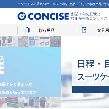
コンサイスの通販/海外・国内の旅行用品/アイデア事務用品/機
創業60年の経験と
技術が光るコンサイス
旅行用品
文具