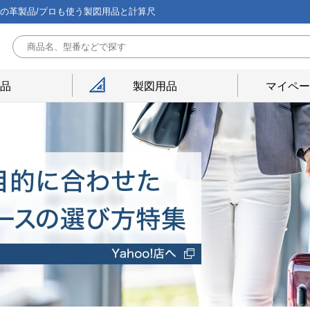
能の革製品/プロも使う製図用品と計算尺
用品
製図用品
マイペー