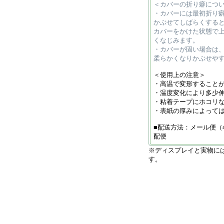
＜カバーの折り癖につ
・カバーには最初折り
かぶせてしばらくする
カバーをかけた状態で
くなじみます。
・カバーが固い場合は
柔らかくなりかぶせや
＜使用上の注意＞
・高温で変形すること
・温度変化により多少
・粘着テープにホコリ
・表紙の厚みによって
■配送方法：メール便（
配便
※ディスプレイと実物に
す。