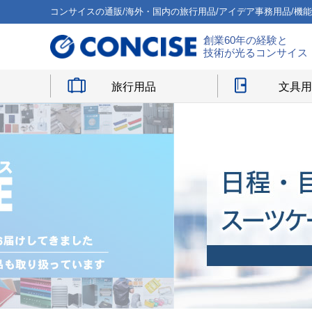
コンサイスの通販/海外・国内の旅行用品/アイデア事務用品/機
創業60年の経験と
技術が光るコンサイス
旅行用品
文具