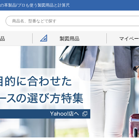
能の革製品/プロも使う製図用品と計算尺
用品
製図用品
マイペー