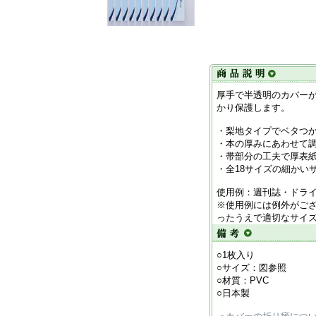
厚手で半透明のカバー
かり保護します。
・梨地タイプでベタつ
・本の厚みにあわせて
・帯部分の工夫で厚表
・全18サイズの細かい
使用例：週刊誌・ドラ
※使用例には例外がご
ったうえで適切なサイ
○1枚入り
○サイズ：図参照
○材質：PVC
○日本製