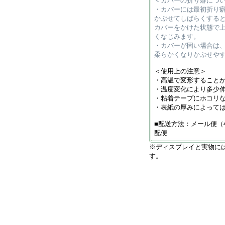
＜カバーの折り癖につ
・カバーには最初折り
かぶせてしばらくする
カバーをかけた状態で
くなじみます。
・カバーが固い場合は
柔らかくなりかぶせや
＜使用上の注意＞
・高温で変形すること
・温度変化により多少
・粘着テープにホコリ
・表紙の厚みによって
■配送方法：メール便（
配便
※ディスプレイと実物に
す。