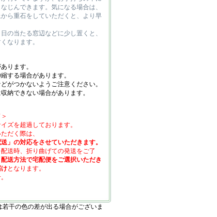
となじんできます。気になる場合は、
上から重石をしていただくと、より早
、日の当たる窓辺などに少し置くと、
すくなります。
があります。
伸縮する場合があります。
などがつかないようご注意ください。
は収納できない場合があります。
て＞
サイズを超過しております。
いただく際は、
配送」の対応をさせていただきます。
を配送時、折り曲げての発送をご了
、
配送方法で宅配便をご選択いただき
届け
となります。
せ。
は若干の色の差が出る場合がございま