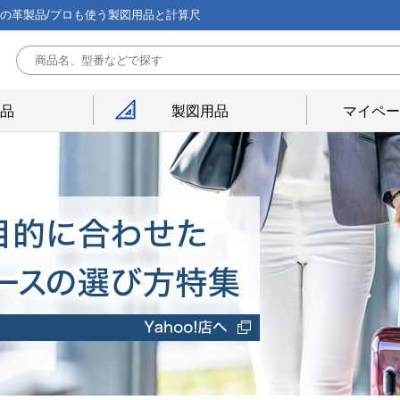
能の革製品/プロも使う製図用品と計算尺
用品
製図用品
マイペー