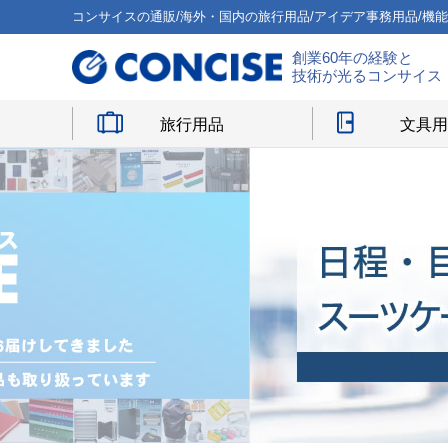
コンサイスの通販/海外・国内の旅行用品/アイデア事務用品/機
創業60年の経験と
技術が光るコンサイス
旅行用品
文具