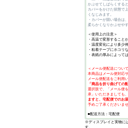
かぶせてしばらくする
カバーをかけた状態で
くなじみます。
・カバーが固い場合は
柔らかくなりかぶせや
＜使用上の注意＞
・高温で変形すること
・温度変化により多少
・粘着テープにホコリ
・表紙の厚みによって
＜メール便配送につい
本商品はメール便対応
メール便配送をご利用
「商品を折り曲げての
選択肢で、「メール便
承」いただきましても
ますと、宅配便でのお
予めご了承くださいま
■配送方法：宅配便
※ディスプレイと実物に
す。