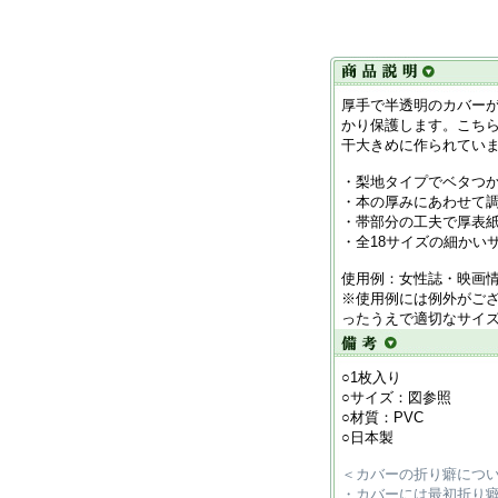
厚手で半透明のカバー
かり保護します。こちら
干大きめに作られてい
・梨地タイプでベタつ
・本の厚みにあわせて
・帯部分の工夫で厚表
・全18サイズの細かい
使用例：女性誌・映画
※使用例には例外がご
ったうえで適切なサイ
○1枚入り
○サイズ：図参照
○材質：PVC
○日本製
＜カバーの折り癖につ
・カバーには最初折り