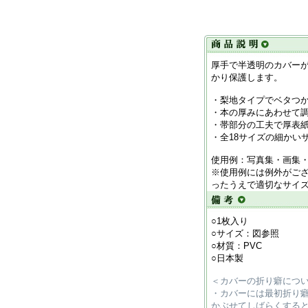
厚手で半透明のカバー
かり保護します。
・梨地タイプでベタつ
・本の厚みにあわせて
・帯部分の工夫で厚表
・全18サイズの細かい
使用例：写真集・画集
※使用例には例外がご
ったうえで適切なサイ
○1枚入り
○サイズ：図参照
○材質：PVC
○日本製
＜カバーの折り癖につ
・カバーには最初折り
かぶせてしばらくする