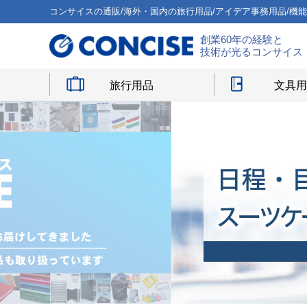
コンサイスの通販/海外・国内の旅行用品/アイデア事務用品/機
創業60年の経験と
技術が光るコンサイス
旅行用品
文具