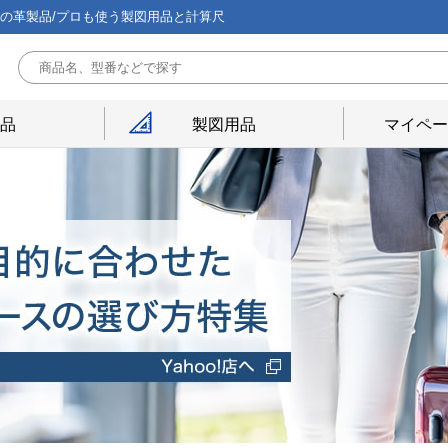
能の革製品/プロも使う製図用品と計算尺
用品
製図用品
マイペー