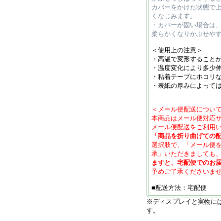
カバーをかけた状態で
くなじみます。
・カバーが固い場合は
柔らかくなりかぶせや
＜使用上の注意＞
・高温で変形すること
・温度変化により多少
・粘着テープにホコリ
・表紙の厚みによって
＜メール便配送につい
本商品はメール便対応
メール便配送をご利用
「商品を折り曲げての
選択肢で、「メール便
承」いただきましても
ますと、宅配便でのお
予めご了承くださいま
■配送方法：宅配便
※ディスプレイと実物に
す。