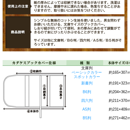
文庫判
ベーシックカラー
約165×307
スポットカラー
新書判
約191×323
B6判
約204×362
四六判
約211×370
A5判
約231×409
B5判
約271×462