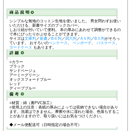
シンプルな無地のコットン生地を使いました。 男女問わずお使い
いただける、新書サイズのブックカバー。
しおり紐が付いていて便利。 本の厚みにあわせて調整ができるの
で本にぴったりかぶせることができます。
サイズは
文庫判
／
新書
／
B６判
／
四六判
／
A５判
／
B５判
がそろっ
ています。 おそろいの
ペンケース
、
ペンポーチ
、
パスケース
、
カードケース
もあります。
○カラー
ブラック
サンドベージュ
アーミーグリーン
オックスフォードブルー
レッド
ディープブルー
○材質：綿（裏PVC加工）
○使用上の注意：表紙の厚みによっては収納できない場合があり
ます。洗濯はできません。摩擦や水に濡れた場合、色落ちするこ
とがありますので、取り扱いにはお気をつけください。
◆メール便配送可（日時指定の場合不可）