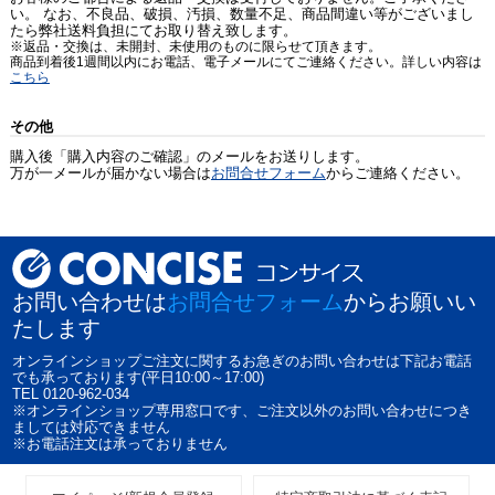
い。 なお、不良品、破損、汚損、数量不足、商品間違い等がございまし
たら弊社送料負担にてお取り替え致します。
※返品・交換は、未開封、未使用のものに限らせて頂きます。
商品到着後1週間以内にお電話、電子メールにてご連絡ください。詳しい内容は
こちら
その他
購入後「購入内容のご確認」のメールをお送りします。
万が一メールが届かない場合は
お問合せフォーム
からご連絡ください。
お問い合わせは
お問合せフォーム
からお願いい
たします
オンラインショップご注文に関するお急ぎのお問い合わせは下記お電話
でも承っております(平日10:00～17:00)
TEL 0120-962-034
※オンラインショップ専用窓口です、ご注文以外のお問い合わせにつき
ましては対応できません
※お電話注文は承っておりません