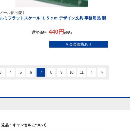
メール便可能】
ルミフラットスケール １５ｃｍ デザイン文具 事務用品 製
440円
通常価格
(税込)
3
4
5
6
7
8
9
10
11
返品・キャンセルについて