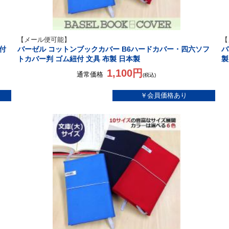
【メール便可能】
【
付
バーゼル コットンブックカバー B6ハードカバー・四六ソフ
バ
トカバー判 ゴム紐付 文具 布製 日本製
製
1,100円
通常価格
(税込)