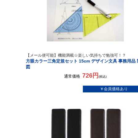
【メール便可能】機能満載☆楽しい気持ちで勉強可！？
方眼カラー三角定規セット 15cm デザイン文具 事務用品 
図
726円
通常価格
(税込)