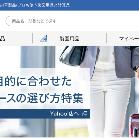
能の革製品/プロも使う製図用品と計算尺
用品
製図用品
マイペー