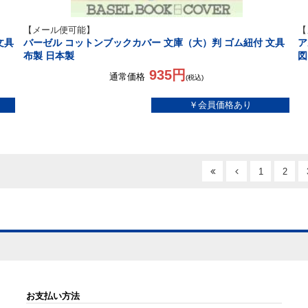
【メール便可能】
【
文具
バーゼル コットンブックカバー 文庫（大）判 ゴム紐付 文具
ア
布製 日本製
図
935円
通常価格
(税込)
1
2
お支払い方法