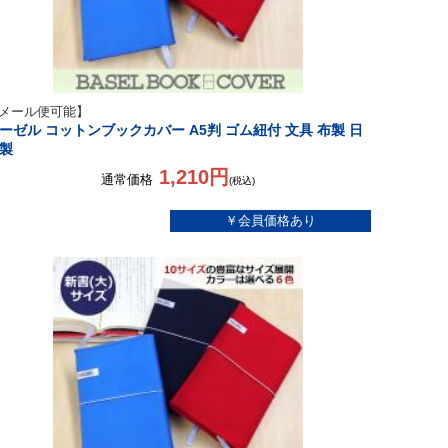
メール便可能】
ーゼル コットンブックカバー A5判 ゴム紐付 文具 布製 日
製
1,210円
通常価格
(税込)