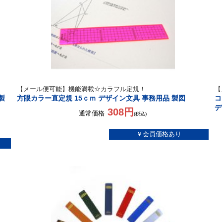
【メール便可能】機能満載☆カラフル定規！
【
製
方眼カラー直定規 15ｃｍ デザイン文具 事務用品 製図
コ
デ
308円
通常価格
(税込)