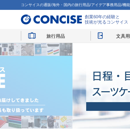
コンサイスの通販/海外・国内の旅行用品/アイデア事務用品/機
創業60年の経験と
技術が光るコンサイス
旅行用品
文具