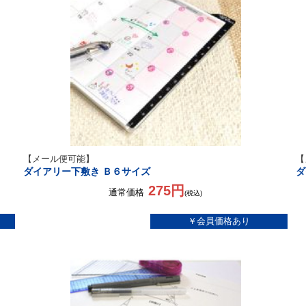
【メール便可能】
【
ダイアリー下敷き Ｂ６サイズ
ダ
275円
通常価格
(税込)