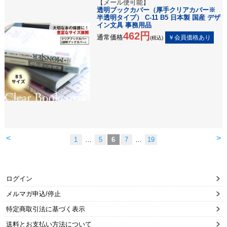
【メール便可能】
透明ブックカバー（厚手クリアカバー※
半透明タイプ） C-11 B5 日本製 国産 デザ
イン文具 事務用品
462円
通常価格
(税込)
<
>
1
…
5
6
7
…
19
ログイン
メルマガ申込/停止
特定商取引法に基づく表示
送料とお支払い方法について