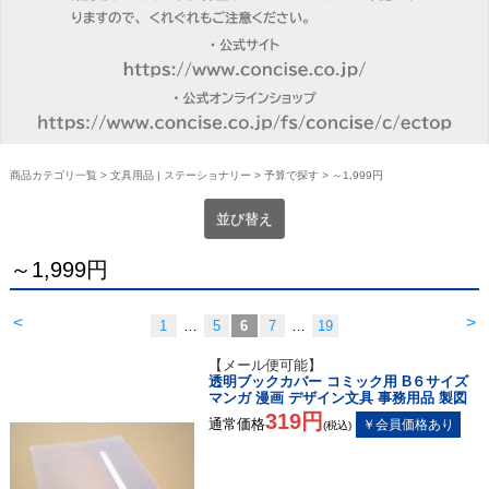
商品カテゴリ一覧
>
文具用品 | ステーショナリー
>
予算で探す
> ～1,999円
並び替え
～1,999円
<
>
1
…
5
6
7
…
19
【メール便可能】
透明ブックカバー コミック用 B６サイズ
マンガ 漫画 デザイン文具 事務用品 製図
319円
通常価格
(税込)