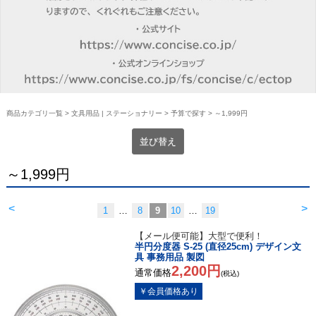
商品カテゴリ一覧
>
文具用品 | ステーショナリー
>
予算で探す
> ～1,999円
並び替え
～1,999円
<
>
1
…
8
9
10
…
19
【メール便可能】大型で便利！
半円分度器 S-25 (直径25cm) デザイン文
具 事務用品 製図
2,200円
通常価格
(税込)