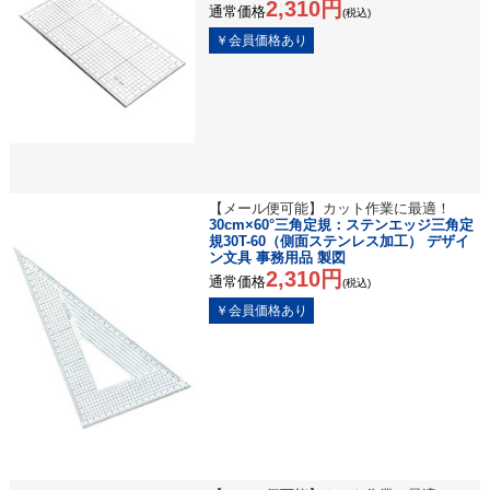
2,310円
通常価格
(税込)
【メール便可能】カット作業に最適！
30cm×60°三角定規：ステンエッジ三角定
規30T-60（側面ステンレス加工） デザイ
ン文具 事務用品 製図
2,310円
通常価格
(税込)