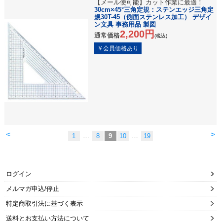
【メール便可能】カット作業に最適！
30cm×45°三角定規：ステンエッジ三角定
規30T-45（側面ステンレス加工） デザイ
ン文具 事務用品 製図
2,200円
通常価格
(税込)
<
>
1
…
8
9
10
…
19
ログイン
メルマガ申込/停止
特定商取引法に基づく表示
送料とお支払い方法について