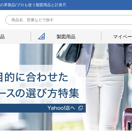
能の革製品/プロも使う製図用品と計算尺
用品
製図用品
マイペー