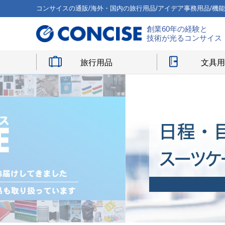
コンサイスの通販/海外・国内の旅行用品/アイデア事務用品/機
創業60年の経験と
技術が光るコンサイス
旅行用品
文具