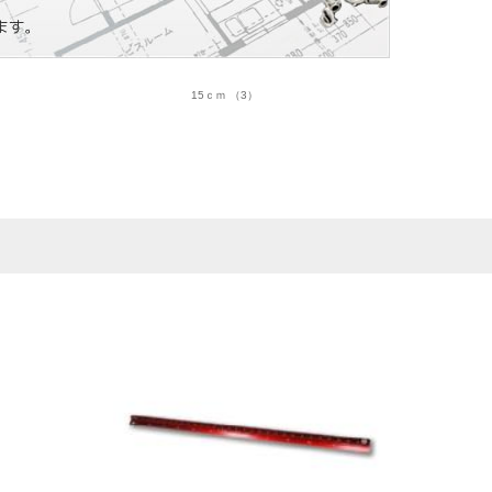
15ｃｍ （3）