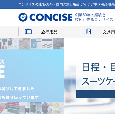
コンサイスの通販/海外・国内の旅行用品/アイデア事務用品/機
創業60年の経験と
技術が光るコンサイス
旅行用品
文具