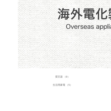
変圧器 （9）
生活用家電 （5）