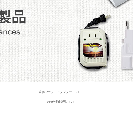
変換プラグ、アダブター （21）
その他電化製品 （9）