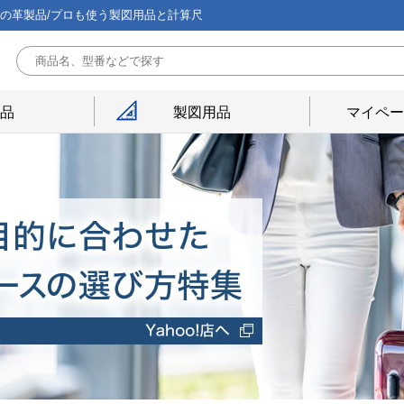
能の革製品/プロも使う製図用品と計算尺
用品
製図用品
マイペー