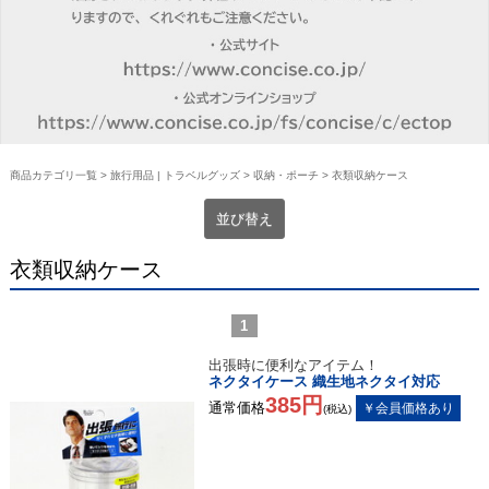
商品カテゴリ一覧
>
旅行用品 | トラベルグッズ
>
収納・ポーチ
> 衣類収納ケース
並び替え
衣類収納ケース
1
出張時に便利なアイテム！
ネクタイケース 織生地ネクタイ対応
385円
通常価格
(税込)