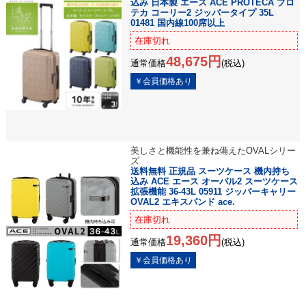
込み 日本製 エース ACE PROTECA プロ
テカ コーリー2 ジッパータイプ 35L
01481 国内線100席以上
在庫切れ
48,675円
通常価格
(税込)
美しさと機能性を兼ね備えたOVALシリー
ズ
送料無料 正規品 スーツケース 機内持ち
込み ACE エース オーバル2 スーツケース
拡張機能 36-43L 05911 ジッパーキャリー
OVAL2 エキスパンド ace.
在庫切れ
19,360円
通常価格
(税込)