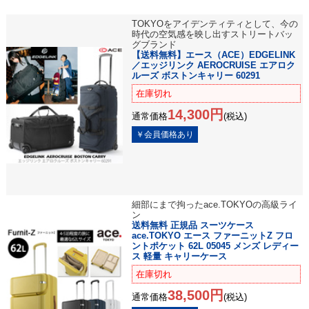
TOKYOをアイデンティティとして、今の
時代の空気感を映し出すストリートバッ
グブランド
【送料無料】エース（ACE）EDGELINK
／エッジリンク AEROCRUISE エアロク
ルーズ ボストンキャリー 60291
在庫切れ
14,300円
通常価格
(税込)
細部にまで拘ったace.TOKYOの高級ライ
ン
送料無料 正規品 スーツケース
ace.TOKYO エース ファーニットZ フロ
ントポケット 62L 05045 メンズ レディー
ス 軽量 キャリーケース
在庫切れ
38,500円
通常価格
(税込)