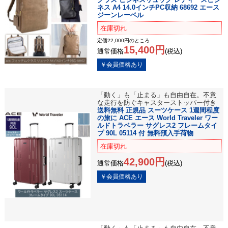
ネス A4 14.0インチPC収納 68692 エース
ジーンレーベル
在庫切れ
定価22,000円のところ
15,400円
通常価格
(税込)
「動く」も「止まる」も自由自在。不意
な走行を防ぐキャスターストッパー付き
送料無料 正規品 スーツケース 1週間程度
の旅に ACE エース World Traveler ワー
ルドトラベラー サグレス2 フレームタイ
プ 90L 05114 付 無料預入手荷物
在庫切れ
42,900円
通常価格
(税込)