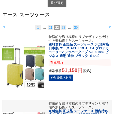
並び替え
エース-スーツケース
<
>
1
…
21
22
23
…
39
特徴的な織り模様のリブデザインと機能
性を兼ね備えたスーツケース。
送料無料 正規品 スーツケース 3-5泊対応
日本製 エース ACE PROTECA プロテカ
コーリー2 ジッパータイプ 52L 01482 ビ
ジネス 通勤 通学 ブラック メンズ
在庫切れ
51,150円
通常価格
(税込)
特徴的な織り模様のリブデザインと機能
性を兼ね備えたスーツケース。
送料無料 正規品 スーツケース 機内持ち