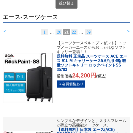
並び替え
エース-スーツケース
<
>
1
…
20
21
22
…
39
【スーツケースベルトプレゼント】トッ
プメーカーエースからおしゃれなソフト
キャリー登場！！
送料無料 正規品 スーツケース ACE エー
ス 91L M キャリーケース5-6泊用 4輪 軽
量ソフトキャリー ロックペイントSS
35703
24,200円
通常価格
(税込)
シンプルなデザインと、スリムフレーム
が際立つ高機能スーツケース。
【送料無料】日本製 エース(ACE)