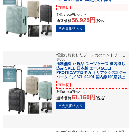
在庫切れ
定価75,900円のところ
56,925円
通常価格
(税込)
軽量に特化したプロテカのエントリーモ
デル。
送料無料 正規品 スーツケース 機内持ち
込み SALE 日本製 エース(ACE)
PROTECA/プロテカ トリアクシス3 ジッ
パータイプ 37L 02491 国内線100席以上
在庫切れ
定価68,200円のところ
51,150円
通常価格
(税込)