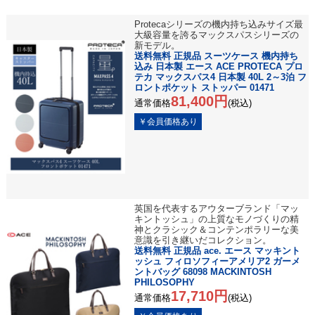
Protecaシリーズの機内持ち込みサイズ最
大級容量を誇るマックスパスシリーズの
新モデル。
送料無料 正規品 スーツケース 機内持ち
込み 日本製 エース ACE PROTECA プロ
テカ マックスパス4 日本製 40L 2～3泊 フ
ロントポケット ストッパー 01471
81,400円
通常価格
(税込)
英国を代表するアウターブランド「マッ
キントッシュ」の上質なモノづくりの精
神とクラシック＆コンテンポラリーな美
意識を引き継いだコレクション。
送料無料 正規品 ace. エース マッキント
ッシュ フィロソフィーアメリア2 ガーメ
ントバッグ 68098 MACKINTOSH
PHILOSOPHY
17,710円
通常価格
(税込)