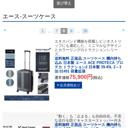
並び替え
エース-スーツケース
<
>
1
…
7
8
9
…
39
エキスパンド機能を搭載しビジネストリ
ップにも適応した、ミニマルなデザイン
とカラーリングのトラクションシリー
ズ。
送料無料 正規品 スーツケース 機内持ち
込み 日本製 エース ACE PROTECA プロ
テカ トラクション2 日本製 39-45L 2～3
泊 01491 容量拡張
75,900円
通常価格
(税込)
「動く」も「止まる」も自由自在。不意
な走行を防ぐキャスターストッパー付き
送料無料 正規品 スーツケース 機内持ち