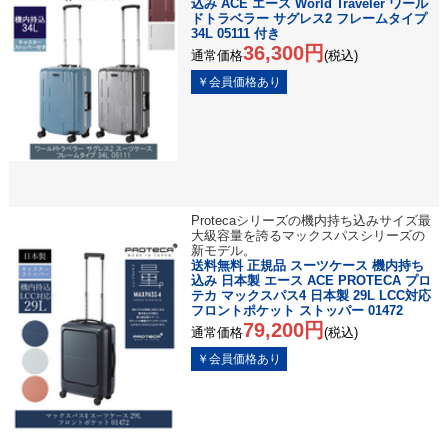
込み ACE エース World Traveler ワール
ドトラベラー サグレス2 フレームタイプ
34L 05111 付き
36,300円
通常価格
(税込)
Protecaシリーズの機内持ち込みサイズ最
大級容量を誇るマックスパスシリーズの
新モデル。
送料無料 正規品 スーツケース 機内持ち
込み 日本製 エース ACE PROTECA プロ
テカ マックスパス4 日本製 29L LCC対応
フロントポケット ストッパー 01472
79,200円
通常価格
(税込)