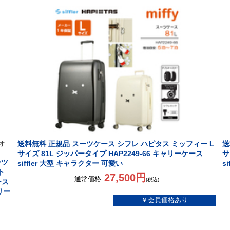
オ
送料無料 正規品 スーツケース シフレ ハピタス ミッフィー L
送
サイズ 81L ジッパータイプ HAP2249-66 キャリーケース
サ
ーツ
siffler 大型 キャラクター 可愛い
s
ト
27,500円
通常価格
(税込)
ース
リー