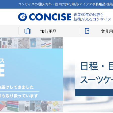
コンサイスの通販/海外・国内の旅行用品/アイデア事務用品/機
創業60年の経験と
技術が光るコンサイス
旅行用品
文具