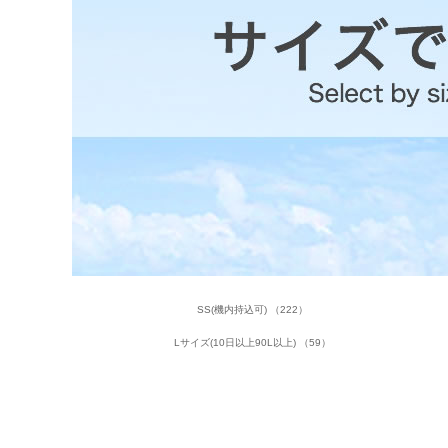
SS(機内持込可) （222）
Lサイズ(10日以上90L以上) （59）