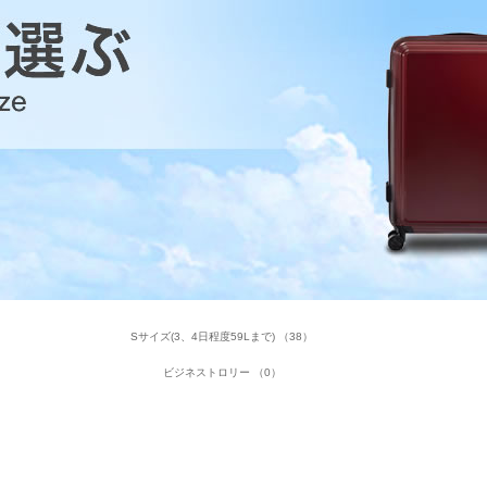
Sサイズ(3、4日程度59Lまで) （38）
ビジネストロリー （0）