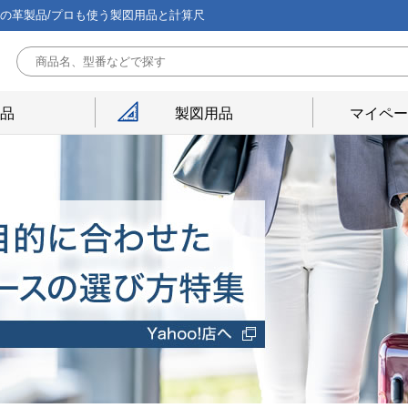
能の革製品/プロも使う製図用品と計算尺
用品
製図用品
マイペー