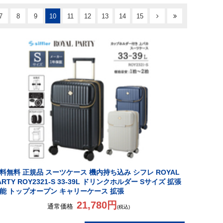
7
8
9
10
11
12
13
14
15
料無料 正規品 スーツケース 機内持ち込み シフレ ROYAL
ARTY ROY2321-S 33-39L ドリンクホルダー Sサイズ 拡張
能 トップオープン キャリーケース 拡張
21,780円
通常価格
(税込)