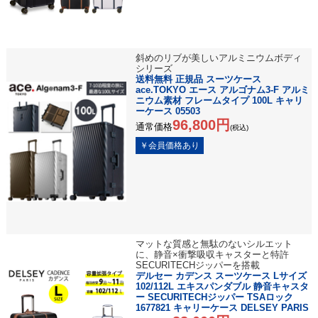
斜めのリブが美しいアルミニウムボディ
シリーズ
送料無料 正規品 スーツケース
ace.TOKYO エース アルゴナム3-F アルミ
ニウム素材 フレームタイプ 100L キャリ
ーケース 05503
96,800円
通常価格
(税込)
マットな質感と無駄のないシルエット
に、静音×衝撃吸収キャスターと特許
SECURITECHジッパーを搭載
デルセー カデンス スーツケース Lサイズ
102/112L エキスパンダブル 静音キャスタ
ー SECURITECHジッパー TSAロック
1677821 キャリーケース DELSEY PARIS