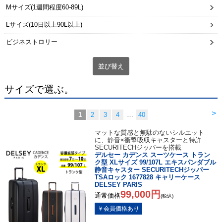
Mサイズ(1週間程度60-89L)
Lサイズ(10日以上90L以上)
ビジネストロリー
並び替え
サイズで選ぶ。
>
1
2
3
4
…
40
マットな質感と無駄のないシルエット
に、静音×衝撃吸収キャスターと特許
SECURITECHジッパーを搭載
デルセー カデンス スーツケース トラン
ク型 XLサイズ 99/107L エキスパンダブル
静音キャスター SECURITECHジッパー
TSAロック 1677828 キャリーケース
DELSEY PARIS
99,000円
通常価格
(税込)