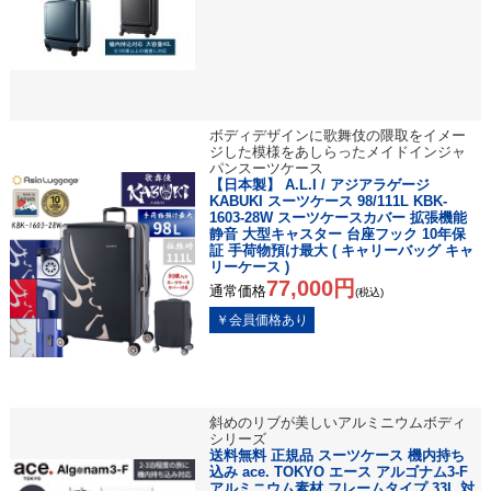
ボディデザインに歌舞伎の隈取をイメー
ジした模様をあしらったメイドインジャ
パンスーツケース
【日本製】 A.L.I / アジアラゲージ
KABUKI スーツケース 98/111L KBK-
1603-28W スーツケースカバー 拡張機能
静音 大型キャスター 台座フック 10年保
証 手荷物預け最大 ( キャリーバッグ キャ
リーケース )
77,000円
通常価格
(税込)
斜めのリブが美しいアルミニウムボディ
シリーズ
送料無料 正規品 スーツケース 機内持ち
込み ace. TOKYO エース アルゴナム3-F
アルミニウム素材 フレームタイプ 33L 対