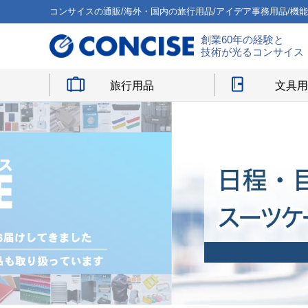
コンサイスの通販/海外・国内の旅行用品/アイデア事務用品/機
創業60年の経験と
技術が光るコンサイス
旅行用品
文具