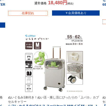
パー
セ
18,480円
通常価格
(税込)
TER
6
在庫切れ
格
ぬいぐるみ1体付き！ぬい活・推し活にぴったりの「上パカ」カプ
ぬ
セルキャリー
セ