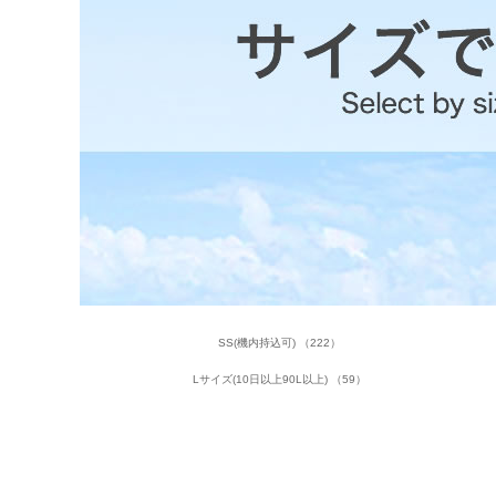
SS(機内持込可) （222）
Lサイズ(10日以上90L以上) （59）