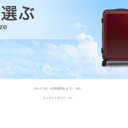
Sサイズ(3、4日程度59Lまで) （38）
ビジネストロリー （0）