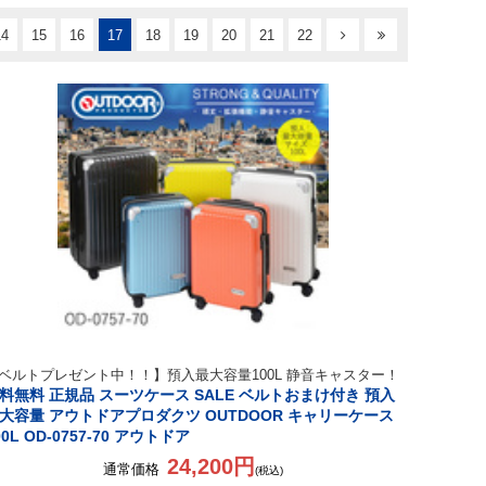
14
15
16
17
18
19
20
21
22
ベルトプレゼント中！！】預入最大容量100L 静音キャスター！
料無料 正規品 スーツケース SALE ベルトおまけ付き 預入
大容量 アウトドアプロダクツ OUTDOOR キャリーケース
00L OD-0757-70 アウトドア
24,200円
通常価格
(税込)