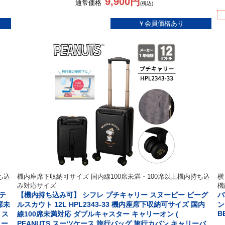
9,900円
通常価格
(税込)
ち込
機内座席下収納可サイズ 国内線100席未満・100席以上機内持ち込
横
み対応サイズ
機
テ
【機内持ち込み可】 シフレ プチキャリー スヌーピー ビーグ
バ
席未
ルスカウト 12L HPL2343-33 機内座席下収納可サイズ 国内
ン
B
 ス
線100席未満対応 ダブルキャスター キャリーオン (
リー
PEANUTS スーツケース 旅行バッグ 旅行カバン キャリーバ