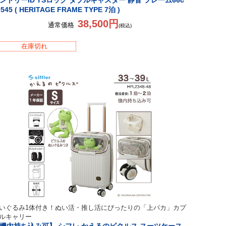
ントリーID TSロック ダブルキャスター 静音 フレーム66c
0545 ( HERITAGE FRAME TYPE 7泊 )
38,500円
通常価格
(税込)
在庫切れ
いぐるみ1体付き！ぬい活・推し活にぴったりの「上パカ」カプ
ルキャリー