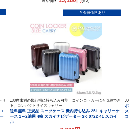
15,180円
通常価格
(税込)
ャリ
100席未満の飛行機に持ち込み可能！コインロッカーにも収納でき
3
る、コンパクトサイズキャリー！
ポ
ドエ
送料無料 正規品 スーツケース 機内持ち込み 25L キャリーケ
ス
ォー
ース 1～2泊用 4輪 スカイナビゲーター SK-0722-41 スカイ
ス
ル