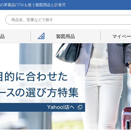
能の革製品/プロも使う製図用品と計算尺
用品
製図用品
マイペー