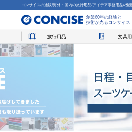
コンサイスの通販/海外・国内の旅行用品/アイデア事務用品/機
創業60年の経験と
技術が光るコンサイス
旅行用品
文具