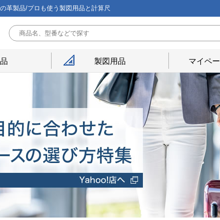
能の革製品/プロも使う製図用品と計算尺
用品
製図用品
マイペー