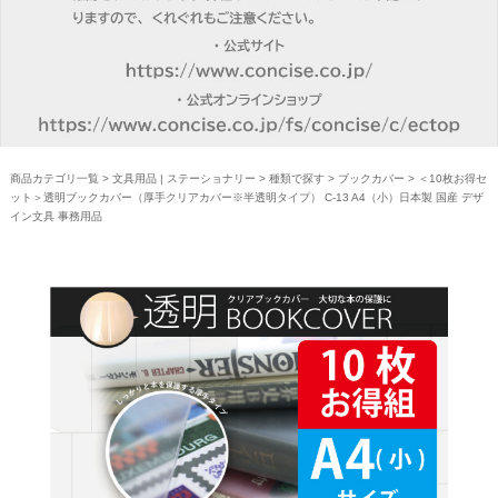
商品カテゴリ一覧
>
文具用品 | ステーショナリー
>
種類で探す
>
ブックカバー
> ＜10枚お得セ
ット＞透明ブックカバー（厚手クリアカバー※半透明タイプ） C-13 A4（小）日本製 国産 デザ
イン文具 事務用品