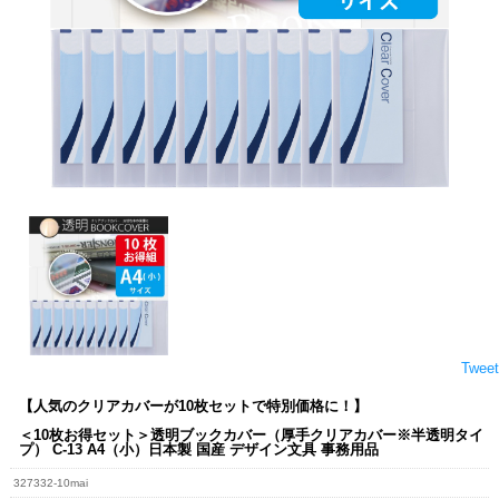
Tweet
【人気のクリアカバーが10枚セットで特別価格に！】
＜10枚お得セット＞透明ブックカバー（厚手クリアカバー※半透明タイ
プ） C-13 A4（小）日本製 国産 デザイン文具 事務用品
327332-10mai