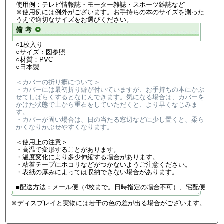
使用例：テレビ情報誌・モーター雑誌・スポーツ雑誌など
※使用例には例外がございます。お手持ちの本のサイズを測った
うえで適切なサイズをお選びください。
○1枚入り
○サイズ：図参照
○材質：PVC
○日本製
＜カバーの折り癖について＞
・カバーには最初折り癖が付いていますが、お手持ちの本にかぶ
せてしばらくするとなじんできます。気になる場合は、カバーを
かけた状態で上から重石をしていただくと、より早くなじみま
す。
・カバーが固い場合は、日の当たる窓辺などに少し置くと、柔ら
かくなりかぶせやすくなります。
＜使用上の注意＞
・高温で変形することがあります。
・温度変化により多少伸縮する場合があります。
・粘着テープにホコリなどがつかないようご注意ください。
・表紙の厚みによっては収納できない場合があります。
■配送方法：メール便（4枚まで。日時指定の場合不可）、宅配便
※ディスプレイと実物には若干の色の差が出る場合がございます。