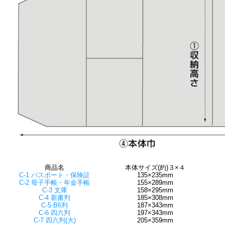
商品名
本体サイズ(約)３×４
C-1 パスポート・保険証
135×235mm
C-2 母子手帳・年金手帳
155×289mm
C-3 文庫
158×295mm
C-4 新書判
185×308mm
C-5 B6判
187×343mm
C-6 四六判
197×343mm
C-7 四六判(大)
205×359mm