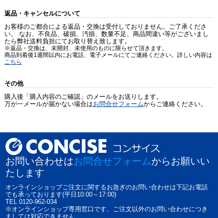
返品・キャンセルについて
お客様のご都合による返品・交換は受付しておりません。ご了承くださ
い。 なお、不良品、破損、汚損、数量不足、商品間違い等がございまし
たら弊社送料負担にてお取り替え致します。
※返品・交換は、未開封、未使用のものに限らせて頂きます。
商品到着後1週間以内にお電話、電子メールにてご連絡ください。詳しい内容は
こちら
その他
購入後「購入内容のご確認」のメールをお送りします。
万が一メールが届かない場合は
お問合せフォーム
からご連絡ください。
お問い合わせは
お問合せフォーム
からお願いい
たします
オンラインショップご注文に関するお急ぎのお問い合わせは下記お電話
でも承っております(平日10:00～17:00)
TEL 0120-962-034
※オンラインショップ専用窓口です、ご注文以外のお問い合わせにつき
ましては対応できません