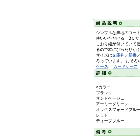
シンプルな無地のコット
使いいただける、B５サ
しおり紐が付いていて便
るので本にぴったりか
サイズは
文庫判
／
新書
ろっています。 おそろ
ケース
、
カードケース
○カラー
ブラック
サンドベージュ
アーミーグリーン
オックスフォードブル
レッド
ディープブルー