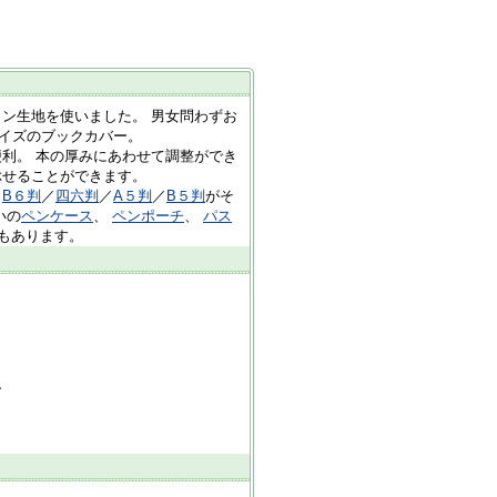
ン生地を使いました。 男女問わずお
イズのブックカバー。
利。 本の厚みにあわせて調整ができ
ぶせることができます。
／
B６判
／
四六判
／
A５判
／
B５判
がそ
いの
ペンケース
、
ペンポーチ
、
パス
もあります。
ー