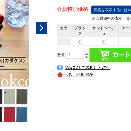
価格を表示するにはロ
カラ
ブラッ
サンドベージ
アー
ー
ク
ュ
数量