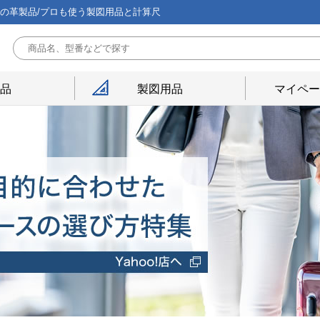
能の革製品/プロも使う製図用品と計算尺
用品
製図用品
マイペー