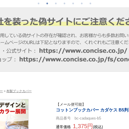
ー
>
布製ブックカバー
【メール便可能】
コットンブックカバー カダケス B5判
商品番号 bc-cadaques-b5
1,375円
通常価格
(税込)