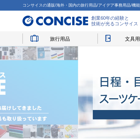
コンサイスの通販/海外・国内の旅行用品/アイデア事務用品/機
創業60年の経験と
技術が光るコンサイス
旅行用品
文具