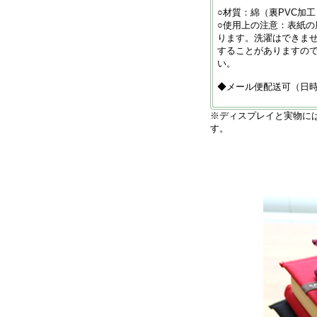
○材質：綿（裏PVC加工
○使用上の注意：表紙
ります。洗濯はできま
することがありますの
い。
◆メール便配送可（日
※ディスプレイと実物に
す。