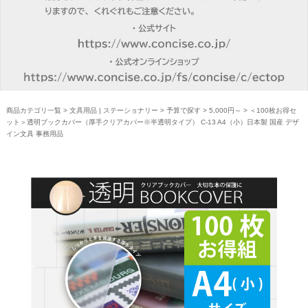
商品カテゴリ一覧
>
文具用品 | ステーショナリー
>
予算で探す
>
5,000円～
> ＜100枚お得セ
ット＞透明ブックカバー（厚手クリアカバー※半透明タイプ） C-13 A4（小）日本製 国産 デザ
イン文具 事務用品