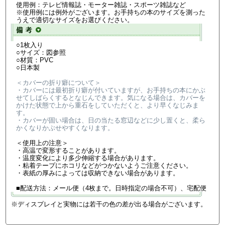
使用例：テレビ情報誌・モーター雑誌・スポーツ雑誌など
※使用例には例外がございます。お手持ちの本のサイズを測った
うえで適切なサイズをお選びください。
○1枚入り
○サイズ：図参照
○材質：PVC
○日本製
＜カバーの折り癖について＞
・カバーには最初折り癖が付いていますが、お手持ちの本にかぶ
せてしばらくするとなじんできます。気になる場合は、カバーを
かけた状態で上から重石をしていただくと、より早くなじみま
す。
・カバーが固い場合は、日の当たる窓辺などに少し置くと、柔ら
かくなりかぶせやすくなります。
＜使用上の注意＞
・高温で変形することがあります。
・温度変化により多少伸縮する場合があります。
・粘着テープにホコリなどがつかないようご注意ください。
・表紙の厚みによっては収納できない場合があります。
■配送方法：メール便（4枚まで。日時指定の場合不可）、宅配便
※ディスプレイと実物には若干の色の差が出る場合がございます。