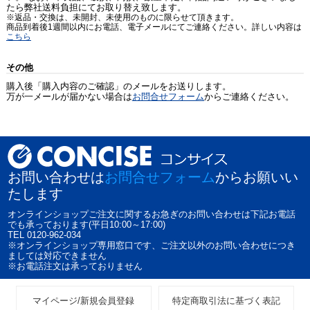
たら弊社送料負担にてお取り替え致します。
※返品・交換は、未開封、未使用のものに限らせて頂きます。
商品到着後1週間以内にお電話、電子メールにてご連絡ください。詳しい内容は
こちら
その他
購入後「購入内容のご確認」のメールをお送りします。
万が一メールが届かない場合は
お問合せフォーム
からご連絡ください。
お問い合わせは
お問合せフォーム
からお願いい
たします
オンラインショップご注文に関するお急ぎのお問い合わせは下記お電話
でも承っております(平日10:00～17:00)
TEL 0120-962-034
※オンラインショップ専用窓口です、ご注文以外のお問い合わせにつき
ましては対応できません
※お電話注文は承っておりません
マイページ/新規会員登録
特定商取引法に基づく表記