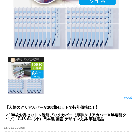
Tweet
【人気のクリアカバーが100枚セットで特別価格に！】
＜100枚お得セット＞透明ブックカバー（厚手クリアカバー※半透明タ
イプ） C-13 A4（小）日本製 国産 デザイン文具 事務用品
327332-100mai