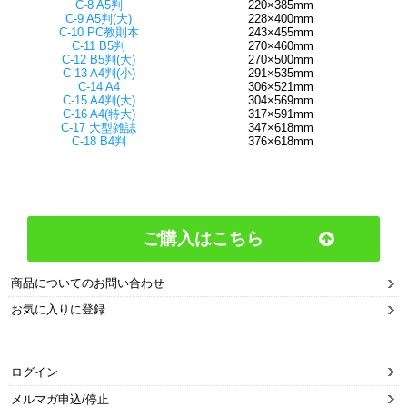
C-8 A5判
220×385mm
C-9 A5判(大)
228×400mm
C-10 PC教則本
243×455mm
C-11 B5判
270×460mm
C-12 B5判(大)
270×500mm
C-13 A4判(小)
291×535mm
C-14 A4
306×521mm
C-15 A4判(大)
304×569mm
C-16 A4(特大)
317×591mm
C-17 大型雑誌
347×618mm
C-18 B4判
376×618mm
ご購入はこちら
商品についてのお問い合わせ
お気に入りに登録
ログイン
メルマガ申込/停止