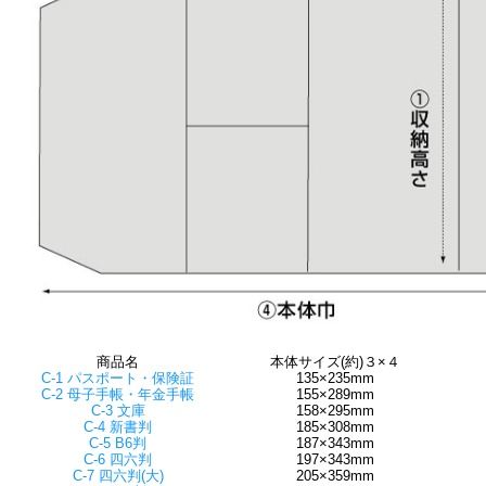
商品名
本体サイズ(約)３×４
C-1 パスポート・保険証
135×235mm
C-2 母子手帳・年金手帳
155×289mm
C-3 文庫
158×295mm
C-4 新書判
185×308mm
C-5 B6判
187×343mm
C-6 四六判
197×343mm
C-7 四六判(大)
205×359mm