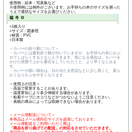
使用例：絵本・写真集など
※使用例には例外がございます。お手持ちの本のサイズを測った
うえで適切なサイズをお選びください。
○1枚入り
○サイズ：図参照
○材質：PVC
○日本製
＜カバーの折り癖について＞
・カバーには最初折り癖が付いていますが、お手持ちの本にかぶ
せてしばらくするとなじんできます。気になる場合は、カバーを
かけた状態で上から重石をしていただくと、より早くなじみま
す。
・カバーが固い場合は、日の当たる窓辺などに少し置くと、柔ら
かくなりかぶせやすくなります。
＜使用上の注意＞
・高温で変形することがあります。
・温度変化により多少伸縮する場合があります。
・粘着テープにホコリなどがつかないようご注意ください。
・表紙の厚みによっては収納できない場合があります。
＜メール便配送について＞
本商品はメール便対応サイズを超過しております。
メール便配送をご利用いただく際は、
「商品を折り曲げての配送」の対応をさせていただきます。