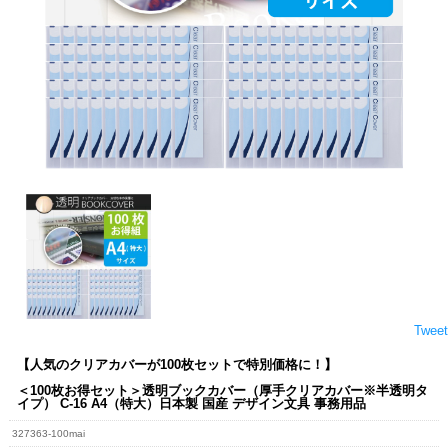
Tweet
【人気のクリアカバーが100枚セットで特別価格に！】
＜100枚お得セット＞透明ブックカバー（厚手クリアカバー※半透明タ
イプ） C-16 A4（特大）日本製 国産 デザイン文具 事務用品
327363-100mai