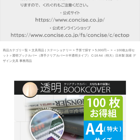
商品カテゴリ一覧
>
文具用品 | ステーショナリー
>
予算で探す
>
5,000円～
> ＜100枚お得セ
ット＞透明ブックカバー（厚手クリアカバー※半透明タイプ） C-16 A4（特大）日本製 国産 デ
ザイン文具 事務用品