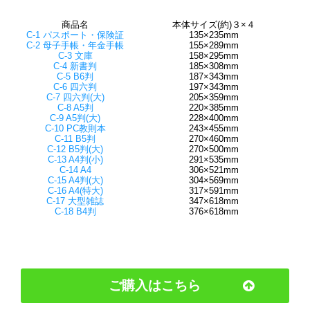
商品名
本体サイズ(約)３×４
C-1 パスポート・保険証
135×235mm
C-2 母子手帳・年金手帳
155×289mm
C-3 文庫
158×295mm
C-4 新書判
185×308mm
C-5 B6判
187×343mm
C-6 四六判
197×343mm
C-7 四六判(大)
205×359mm
C-8 A5判
220×385mm
C-9 A5判(大)
228×400mm
C-10 PC教則本
243×455mm
C-11 B5判
270×460mm
C-12 B5判(大)
270×500mm
C-13 A4判(小)
291×535mm
C-14 A4
306×521mm
C-15 A4判(大)
304×569mm
C-16 A4(特大)
317×591mm
C-17 大型雑誌
347×618mm
C-18 B4判
376×618mm
ご購入はこちら