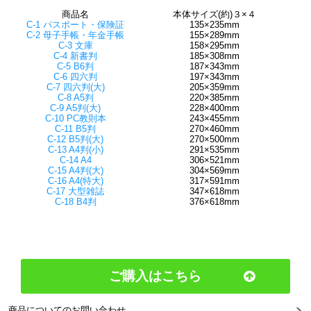
商品名
本体サイズ(約)３×４
C-1 パスポート・保険証
135×235mm
C-2 母子手帳・年金手帳
155×289mm
C-3 文庫
158×295mm
C-4 新書判
185×308mm
C-5 B6判
187×343mm
C-6 四六判
197×343mm
C-7 四六判(大)
205×359mm
C-8 A5判
220×385mm
C-9 A5判(大)
228×400mm
C-10 PC教則本
243×455mm
C-11 B5判
270×460mm
C-12 B5判(大)
270×500mm
C-13 A4判(小)
291×535mm
C-14 A4
306×521mm
C-15 A4判(大)
304×569mm
C-16 A4(特大)
317×591mm
C-17 大型雑誌
347×618mm
C-18 B4判
376×618mm
ご購入はこちら
商品についてのお問い合わせ