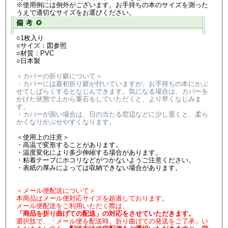
※使用例には例外がございます。お手持ちの本のサイズを測った
うえで適切なサイズをお選びください。
○1枚入り
○サイズ：図参照
○材質：PVC
○日本製
＜カバーの折り癖について＞
・カバーには最初折り癖が付いていますが、お手持ちの本にかぶ
せてしばらくするとなじんできます。気になる場合は、カバーを
かけた状態で上から重石をしていただくと、より早くなじみま
す。
・カバーが固い場合は、日の当たる窓辺などに少し置くと、柔ら
かくなりかぶせやすくなります。
＜使用上の注意＞
・高温で変形することがあります。
・温度変化により多少伸縮する場合があります。
・粘着テープにホコリなどがつかないようご注意ください。
・表紙の厚みによっては収納できない場合があります。
＜メール便配送について＞
本商品はメール便対応サイズを超過しております。
メール便配送をご利用いただく際は、
「商品を折り曲げての配送」の対応をさせていただきます。
選択肢で、「メール便を配送時、折り曲げての発送をご了承」い