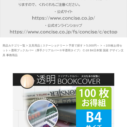
商品カテゴリ一覧
>
文具用品 | ステーショナリー
>
予算で探す
>
5,000円～
> ＜100枚お得セ
ット＞透明ブックカバー（厚手クリアカバー※半透明タイプ） C-18 B4日本製 国産 デザイン文
具 事務用品