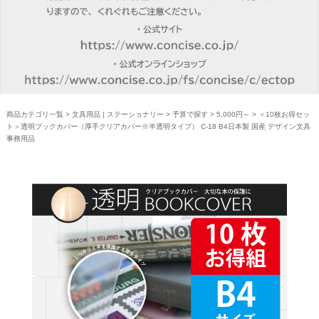
商品カテゴリ一覧
>
文具用品 | ステーショナリー
>
予算で探す
>
5,000円～
> ＜10枚お得セッ
ト＞透明ブックカバー（厚手クリアカバー※半透明タイプ） C-18 B4日本製 国産 デザイン文具
事務用品