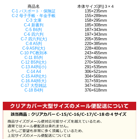
商品名
本体サイズ(約)３×４
C-1 パスポート・保険証
135×235mm
C-2 母子手帳・年金手帳
155×289mm
C-3 文庫
158×295mm
C-4 新書判
185×308mm
C-5 B6判
187×343mm
C-6 四六判
197×343mm
C-7 四六判(大)
205×359mm
C-8 A5判
220×385mm
C-9 A5判(大)
228×400mm
C-10 PC教則本
243×455mm
C-11 B5判
270×460mm
C-12 B5判(大)
270×500mm
C-13 A4判(小)
291×535mm
C-14 A4
306×521mm
C-15 A4判(大)
304×569mm
C-16 A4(特大)
317×591mm
C-17 大型雑誌
347×618mm
C-18 B4判
376×618mm