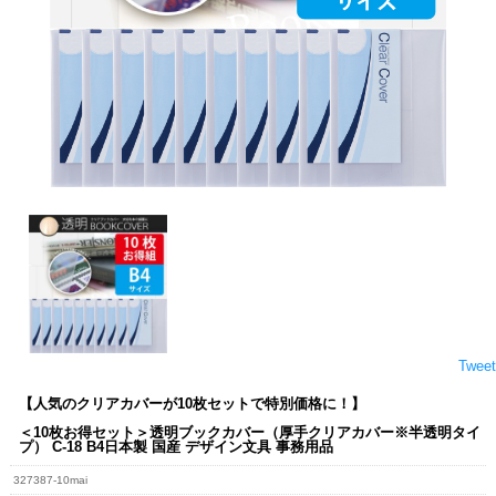
Tweet
【人気のクリアカバーが10枚セットで特別価格に！】
＜10枚お得セット＞透明ブックカバー（厚手クリアカバー※半透明タイ
プ） C-18 B4日本製 国産 デザイン文具 事務用品
327387-10mai