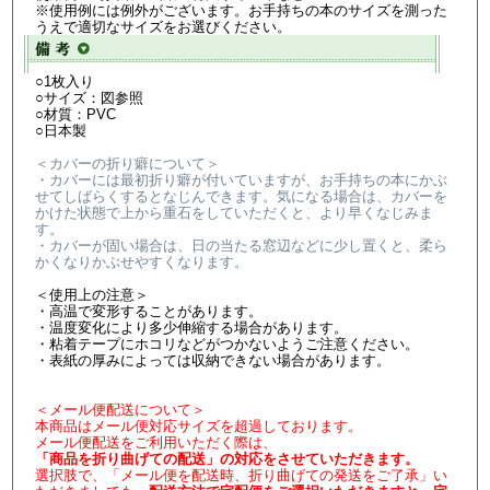
※使用例には例外がございます。お手持ちの本のサイズを測った
うえで適切なサイズをお選びください。
○1枚入り
○サイズ：図参照
○材質：PVC
○日本製
＜カバーの折り癖について＞
・カバーには最初折り癖が付いていますが、お手持ちの本にかぶ
せてしばらくするとなじんできます。気になる場合は、カバーを
かけた状態で上から重石をしていただくと、より早くなじみま
す。
・カバーが固い場合は、日の当たる窓辺などに少し置くと、柔ら
かくなりかぶせやすくなります。
＜使用上の注意＞
・高温で変形することがあります。
・温度変化により多少伸縮する場合があります。
・粘着テープにホコリなどがつかないようご注意ください。
・表紙の厚みによっては収納できない場合があります。
＜メール便配送について＞
本商品はメール便対応サイズを超過しております。
メール便配送をご利用いただく際は、
「商品を折り曲げての配送」の対応をさせていただきます。
選択肢で、「メール便を配送時、折り曲げての発送をご了承」い