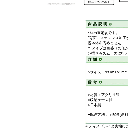
45cm直定規です。
*背面にステンレス加工
規本体を痛めません
*Sタイプは目盛りの側
ン描きもスムーズに行
○サイズ：480×50×5mm
○材質：アクリル製
○収納ケース付
○日本製
■配送方法：宅配便[送料
※ディスプレイと実物に