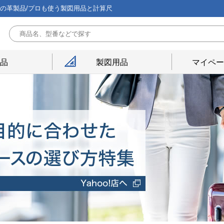
能の革製品/プロも使う製図用品と計算尺
用品
製図用品
マイペー