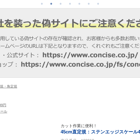
規・角定規
999円
ケール
カット作業に便利！
45cm直定規：ステンエッジスケール