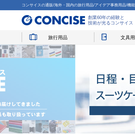
コンサイスの通販/海外・国内の旅行用品/アイデア事務用品/機
創業60年の経験と
技術が光るコンサイス
旅行用品
文具