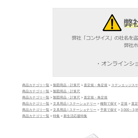
商品カテゴリ一覧
>
製図用品・計算尺
>
直定規・角定規
>
ステンエッジス
商品カテゴリ一覧
>
製図用品・計算尺
商品カテゴリ一覧
>
製図用品・計算尺
>
直定規・角定規
商品カテゴリ一覧
>
文具用品 | ステーショナリー
>
種類で探す
>
定規
>
直定
商品カテゴリ一覧
>
文具用品 | ステーショナリー
>
予算で探す
>
3,000～3,
商品カテゴリ一覧
>
特集
>
新生活応援特集