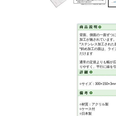
背面、側面の一面ずつ
加工が施されています
*ステンレス加工された
*斜め加工の面は、ライ
だけます
通常の定規よりも幅が広い
りやすく、平行に線を
○サイズ：300×150×3m
○材質：アクリル製
○ケース付
○日本製