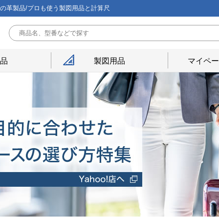
能の革製品/プロも使う製図用品と計算尺
用品
製図用品
マイペー