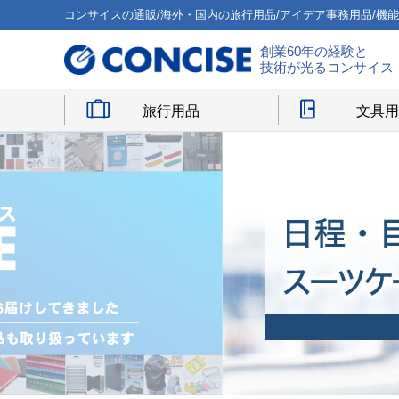
コンサイスの通販/海外・国内の旅行用品/アイデア事務用品/機
創業60年の経験と
技術が光るコンサイス
旅行用品
文具