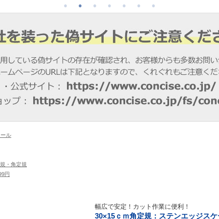
ケール
規・角定規
999円
幅広で安定！カット作業に便利！
30×15ｃｍ角定規：ステンエッジス