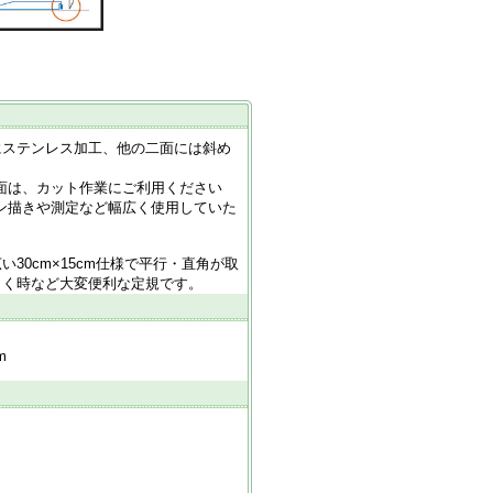
にステンレス加工、他の二面には斜め
。
面は、カット作業にご利用ください
ン描きや測定など幅広く使用していた
30cm×15cm仕様で平行・直角が取
引く時など大変便利な定規です。
m