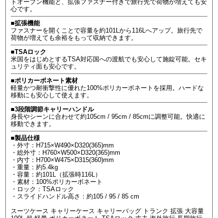
トオープン機能と、拡張ファスナー付きで旅行先で荷物が増えても安
心です。
■拡張機能
ファスナーを開くことで容量を約101Lから116Lへアップ。旅行先で
荷物が増えても余裕をもって収納できます。
■TSAロック
米国をはじめとするTSA対応国への渡航でも安心して施錠可能。セキ
ュリティ面も安心です。
■ポリカーボネート素材
軽量かつ耐衝撃性に優れた100%ポリカーボネートを採用。ハードな
移動にも安心して使えます。
■3段階調節キャリーハンドル
身長やシーンに合わせて約105cm / 95cm / 85cmに調整可能。快適に
移動できます。
■製品仕様
・外寸：H715×W490×D320(365)mm
・総外寸：H760×W500×D320(365)mm
・内寸：H700×W475×D315(360)mm
・重量：約5.4kg
・容量：約101L（拡張時116L）
・素材：100%ポリカーボネート
・ロック：TSAロック
・スライドハンドル高さ：約105 / 95 / 85 cm
スーツケース キャリーケース キャリーバッグ トランク 拡張 大容量