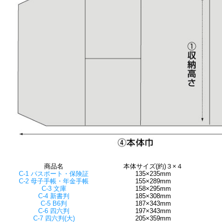
商品名
本体サイズ(約)３×４
C-1 パスポート・保険証
135×235mm
C-2 母子手帳・年金手帳
155×289mm
C-3 文庫
158×295mm
C-4 新書判
185×308mm
C-5 B6判
187×343mm
C-6 四六判
197×343mm
C-7 四六判(大)
205×359mm