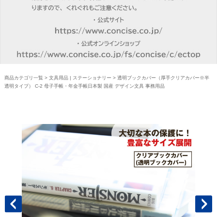
商品カテゴリ一覧
>
文具用品 | ステーショナリー
> 透明ブックカバー（厚手クリアカバー※半
透明タイプ） C-2 母子手帳・年金手帳日本製 国産 デザイン文具 事務用品