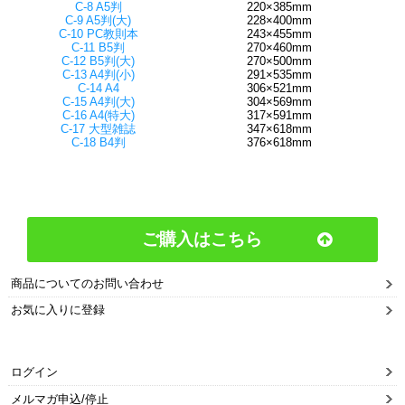
C-8 A5判
220×385mm
C-9 A5判(大)
228×400mm
C-10 PC教則本
243×455mm
C-11 B5判
270×460mm
C-12 B5判(大)
270×500mm
C-13 A4判(小)
291×535mm
C-14 A4
306×521mm
C-15 A4判(大)
304×569mm
C-16 A4(特大)
317×591mm
C-17 大型雑誌
347×618mm
C-18 B4判
376×618mm
ご購入はこちら
商品についてのお問い合わせ
お気に入りに登録
ログイン
メルマガ申込/停止