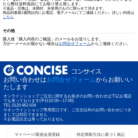
たら弊社送料負担にてお取り替え致します。
※返品・交換は、未開封、未使用のものに限らせて頂きます。
商品到着後1週間以内にお電話、電子メールにてご連絡ください。詳しい内容は
こちら
その他
購入後「購入内容のご確認」のメールをお送りします。
万が一メールが届かない場合は
お問合せフォーム
からご連絡ください。
お問い合わせは
お問合せフォーム
からお願いい
たします
オンラインショップご注文に関するお急ぎのお問い合わせは下記お電話
でも承っております(平日10:00～17:00)
TEL 0120-962-034
※オンラインショップ専用窓口です、ご注文以外のお問い合わせにつき
ましては対応できません
※お電話注文は承っておりません
マイページ/新規会員登録
特定商取引法に基づく表記