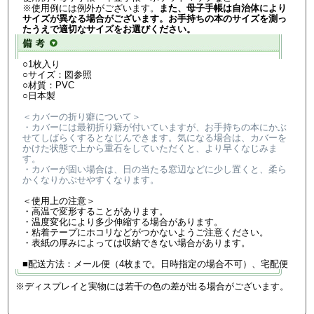
※使用例には例外がございます。
また、母子手帳は自治体により
サイズが異なる場合がございます。お手持ちの本のサイズを測っ
たうえで適切なサイズをお選びください。
○1枚入り
○サイズ：図参照
○材質：PVC
○日本製
＜カバーの折り癖について＞
・カバーには最初折り癖が付いていますが、お手持ちの本にかぶ
せてしばらくするとなじんできます。気になる場合は、カバーを
かけた状態で上から重石をしていただくと、より早くなじみま
す。
・カバーが固い場合は、日の当たる窓辺などに少し置くと、柔ら
かくなりかぶせやすくなります。
＜使用上の注意＞
・高温で変形することがあります。
・温度変化により多少伸縮する場合があります。
・粘着テープにホコリなどがつかないようご注意ください。
・表紙の厚みによっては収納できない場合があります。
■配送方法：メール便（4枚まで。日時指定の場合不可）、宅配便
※ディスプレイと実物には若干の色の差が出る場合がございます。