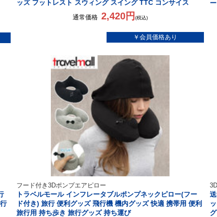
ッズ フットレスト スウィング スイング TTC コンサイス
ー
2,420円
通常価格
(税込)
フード付き3Dポンプエアピロー
3
行
トラベルモール インフレータブルポンプネックピロー(フー
送
旅行
ド付き) 旅行 便利グッズ 飛行機 機内グッズ 快適 携帯用 便利
ッ
旅行用 持ち歩き 旅行グッズ 持ち運び
グ