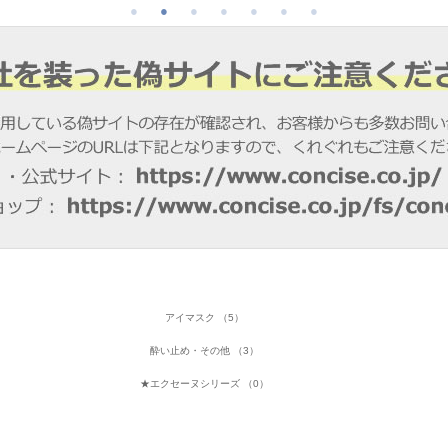
アイマスク （5）
酔い止め・その他 （3）
★エクセーヌシリーズ （0）