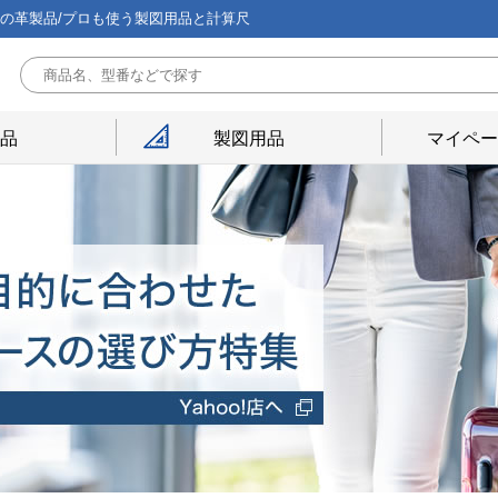
能の革製品/プロも使う製図用品と計算尺
用品
製図用品
マイペー