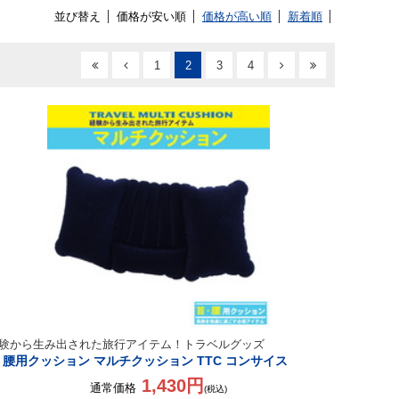
並び替え
価格が安い順
価格が高い順
新着順
1
2
3
4
験から生み出された旅行アイテム！トラベルグッズ
 腰用クッション マルチクッション TTC コンサイス
1,430円
通常価格
(税込)