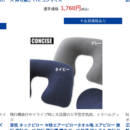
ズ 持ち運び TTC コンサイス
防
1,760円
通常価格
(税込)
スイ
飛行機旅行やドライブ時に大活躍のＵ字型空気枕。トラベルグッ
吐
ズ
ボ
ズ
首枕 ネックピロー Ｗ栓エアーピロータオル地 エアピロー 旅
正