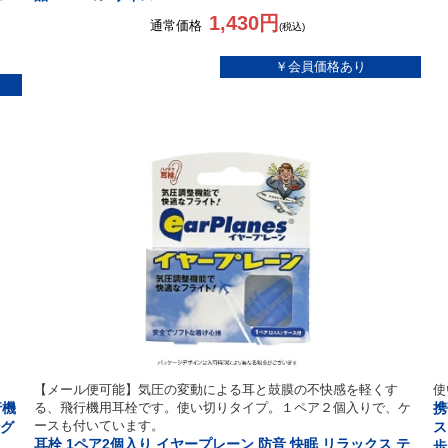
1,430円
通常価格
(税込)
【メール便可能】気圧の変動による耳と鼓膜の不快感を軽くす
使
行機
る、飛行機用耳栓です。使い切りタイプ。１ペア２個入りで、ケ
携
ースも付いています。
行グ
ス
耳栓 1ペア2個入り イヤープレーン 防音 快眠 リラックス テ
歩