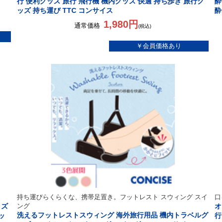
行 便利グッズ 旅行 飛行機 機内グッズ 快適 持ち歩き 旅行グ
酔
ッズ 持ち運び TTC コンサイス
酔
1,980円
通常価格
(税込)
持ち運びらくらくな、携帯足置き。フットレスト スウィング スイ
口
ッズ
ング
オ
洗えるフットレストスウィング 海外旅行用品 機内トラベルグ
ッ
行