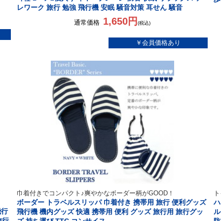
レワーク 旅行 勉強 飛行機 安眠 騒音対策 耳せん 騒音
1,650円
通常価格
(税込)
巾着付きでコンパクト♪爽やかなボーダー柄がGOOD！
ト
ボーダー トラベルスリッパ 巾着付き 携帯用 旅行 便利グッズ
ハ
飛行
飛行機 機内グッズ 快適 携帯用 便利 グッズ 旅行用 旅行グッ
ル
旅行