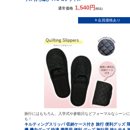
1,540円
通常価格
(税込)
旅行にはもちろん、入学式や参観日などフォーマルなシーンに
も！
キルティングスリッパ 収納ケース付き 旅行 便利グッズ 
機 機内グッズ 快適 携帯用 便利 グッズ 旅行用 持ち歩き 