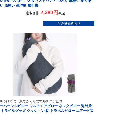
い止め ツボ押し ツボ リストバンド つわり 車酔い 乗り物
い 船酔い 生理痛 飛行機
2,380円
通常価格
(税込)
をつけずに一息でふくらむマルチエアピロー
ーベージンピロー マルチエアピロー ネックピロー 海外旅
 トラベルグッズ クッション 枕 トラベルピロー エアーピロ