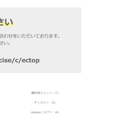
機内用スリッパ （7）
ディズニー （0）
cabeau | カブー （4）