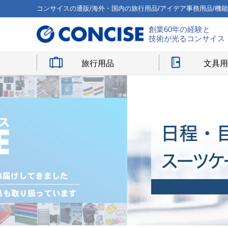
コンサイスの通販/海外・国内の旅行用品/アイデア事務用品/機
創業60年の経験と
技術が光るコンサイス
旅行用品
文具