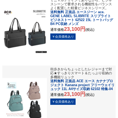
ミニマルデザインでありながら、ビジネ
スシーンで要求される機能性をバランス
よく配置した軽量ビジネスシリーズ。
送料無料 正規品 エースジーン ace.
GENE LABEL SLIBRITE スリブライト
ビジネストート 62522 15L トートバッグ
B4 PC収納 メンズ
23,100円
通常価格
(税込)
街歩きからちょっとしたレジャーまで対
応★すっきりスマート＆たっぷり収納の
多機能リュック
送料無料 正規品 ACE エース カナナプロ
ジェクト Kanana project フリーウェイリ
ュック 11L A4サイズ収納 62102 特集-04
23,100円
通常価格
(税込)