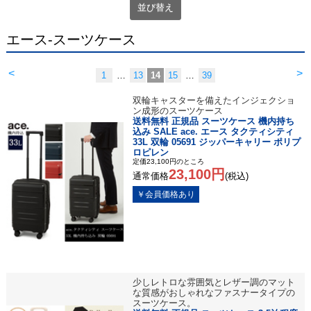
並び替え
エース-スーツケース
<
>
1
…
13
14
15
…
39
双輪キャスターを備えたインジェクショ
ン成形のスーツケース
送料無料 正規品 スーツケース 機内持ち
込み SALE ace. エース タクティシティ
33L 双輪 05691 ジッパーキャリー ポリプ
ロピレン
定価23,100円のところ
23,100円
通常価格
(税込)
少しレトロな雰囲気とレザー調のマット
な質感がおしゃれなファスナータイプの
スーツケース。