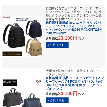
英国を代表するアウターブランド「マッ
キントッシュ」の上質なモノづくりの精
神とクラシック＆コンテンポラリーな美
意識を引き継いだコレクション。
送料無料 正規品 ace. エース マッキント
ッシュ フィロソフィーアメリア2 リュッ
ク・バックパック 68094 MACKINTOSH
PHILOSOPHY
23,100円
通常価格
(税込)
機能的で洗練された、軽量タイプのビジ
ネスシリーズ。
送料無料 正規品 エース コンビライト2 ブ
リーフケース A4 PC対応 ビジネスバッグ
68453 ビジネス 通勤 通学 ブラック シン
プル メンズ
23,100円
通常価格
(税込)