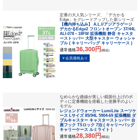
定番の大人気シリーズ、「デカかる
Edge」をグレードアップした新シリーズ
【機内持ち込み】 A.L.I/アジアラゲージ
デカかるEdge2 フロントオープン 37/44L
ALI-078－18FW 拡張機能 静音 キャスタ
ーストッパー 大型キャスター ウォッシャ
ブル ( キャリーバッグ キャリーケース )
36,300円
通常価格
(税込)
なめらかな曲線が美しい鏡面仕上げのボ
ディに定番機能を搭載した使勝手のよい
モデル
レジェンドウォーカー LumiLite スーツケ
ース Lサイズ 85/94L 5904-69 拡張機能 ダ
ブルキャスター キャスターストッパー 台
座フック TSロック 7泊 ( キャリーバッグ
キャリーケース ルミライト )
28,380円
通常価格
(税込)