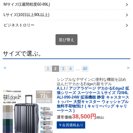
Mサイズ(1週間程度60-89L)
Lサイズ(10日以上90L以上)
ビジネストロリー
並び替え
サイズで選ぶ。
<
>
1
2
3
4
…
40
シンプルなデザインに便利な機能を詰め
込んだデカかるEdgeの新モデル
A.L.I / アジアラゲージ デカかるEdge2 拡
張シリーズ スーツケース Lサイズ 72/84L
ALI-090-24W 拡張機能 静音 キャスタース
トッパー 大型キャスター ウォッシャブル
無料手荷物預け ( キャリーバッグ キャリ
ーケース )
38,500円
通常価格
(税込)