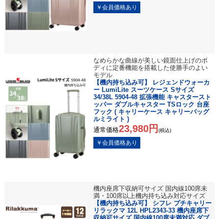
なめらかな曲線が美しい鏡面仕上げのボ
ディに定番機能を搭載した使勝手のよい
モデル
【機内持ち込み可】 レジェンドウォーカ
ー LumiLite スーツケース Sサイズ
34/38L 5904-48 拡張機能 キャスタースト
ッパー ダブルキャスター TSロック 台座
フック ( キャリーケース キャリーバッグ
ルミライト )
23,980円
通常価格
(税込)
機内座席下収納可サイズ 国内線100席未
満・100席以上機内持ち込み対応サイズ
【機内持ち込み可】 シフレ プチキャリー
リラックマ 12L HPL2343-33 機内座席下
収納可サイズ 国内線100席未満対応 ダブ