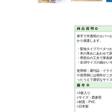
厚手で半透明のカバー
かり保護します。
・梨地タイプでベタつ
・本の厚みにあわせて
・帯部分の工夫で厚表
・全18サイズの細かい
使用例：週刊誌・ドラ
※使用例には例外がご
ったうえで適切なサイ
○1枚入り
○サイズ：図参照
○材質：PVC
○日本製