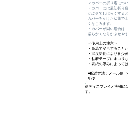
＜カバーの折り癖につ
・カバーには最初折り
かぶせてしばらくする
カバーをかけた状態で
くなじみます。
・カバーが固い場合は
柔らかくなりかぶせや
＜使用上の注意＞
・高温で変形すること
・温度変化により多少
・粘着テープにホコリ
・表紙の厚みによって
■配送方法：メール便（
配便
※ディスプレイと実物に
す。