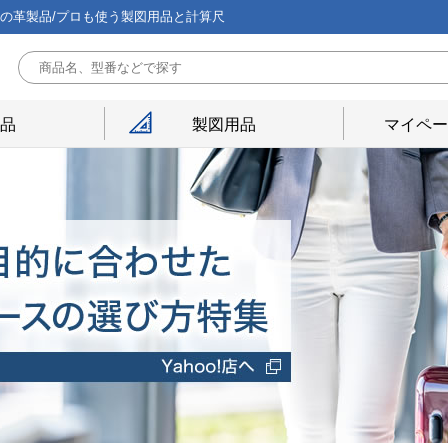
能の革製品/プロも使う製図用品と計算尺
用品
製図用品
マイペー