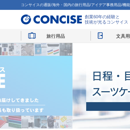
コンサイスの通販/海外・国内の旅行用品/アイデア事務用品/機
創業60年の経験と
技術が光るコンサイス
旅行用品
文具