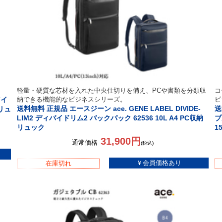
軽量・硬質な芯材を入れた中央仕切りを備え、PCや書類を分類収
コ
7イ
納できる機能的なビジネスシリーズ。
ビ
送料無料 正規品 エースジーン ace. GENE LABEL DIVIDE-
送
リュ
LIM2 ディバイドリム2 バックパック 62536 10L A4 PC収納
ブ
リュック
1
31,900円
通常価格
(税込)
在庫切れ