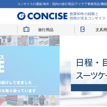
コンサイスの通販/海外・国内の旅行用品/アイデア事務用品/機
創業60年の経験と
技術が光るコンサイス
旅行用品
文具