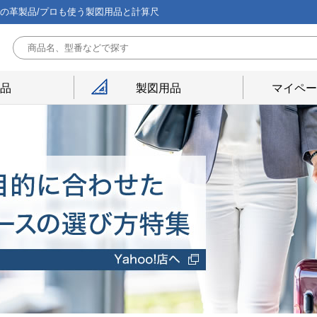
能の革製品/プロも使う製図用品と計算尺
用品
製図用品
マイペー