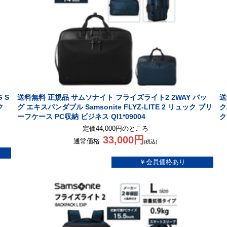
 S
送料無料 正規品 サムソナイト フライズライト2 2WAY バッ
送
ク
グ エキスパンダブル Samsonite FLYZ-LITE 2 リュック ブリ
ク
ーフケース PC収納 ビジネス QI1*09004
ク
定価44,000円のところ
33,000円
通常価格
(税込)