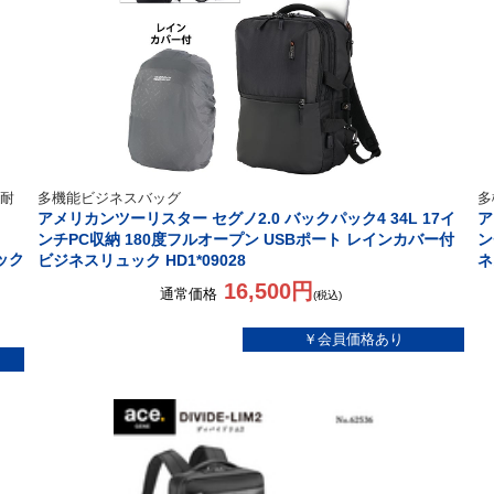
耐
多機能ビジネスバッグ
多
アメリカンツーリスター セグノ2.0 バックパック4 34L 17イ
ア
ンチPC収納 180度フルオープン USBポート レインカバー付
ン
パック
ビジネスリュック HD1*09028
ネ
16,500円
通常価格
(税込)