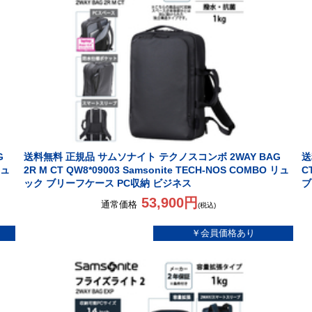
G
送料無料 正規品 サムソナイト テクノスコンボ 2WAY BAG
送
リュ
2R M CT QW8*09003 Samsonite TECH-NOS COMBO リュ
C
ック ブリーフケース PC収納 ビジネス
ブ
53,900円
通常価格
(税込)